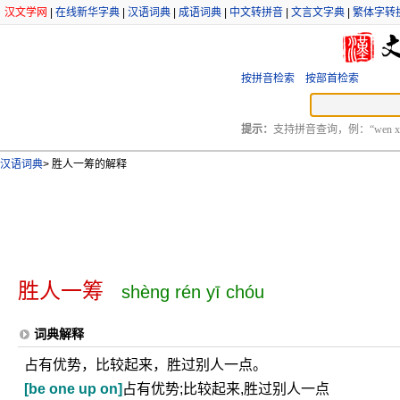
汉文学网
|
在线新华字典
|
汉语词典
|
成语词典
|
中文转拼音
|
文言文字典
|
繁体字转
按拼音检索
按部首检索
提示：
支持拼音查询，例：“wen xu
汉语词典
>
胜人一筹的解释
胜人一筹
shèng rén yī chóu
词典解释
占有优势，比较起来，胜过别人一点。
[be one up on]
占有优势;比较起来,胜过别人一点