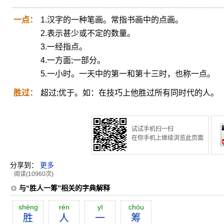
一点：
1.汉字的一种笔画。常指书画中的点画。
2.表示甚少或不定的数量。
3.一经指点。
4.一方面;一部分。
5.一小时。一天中的第一和第十三时，也称一点。
胜过：
超过;优于。如：在技巧上他胜过所有同时代的人。
试试手机扫一扫
在你手机上继续浏览此页面
分享到：
更多
阅读(10960次)
与“胜人一筹”相关的字典解释
shèng
rén
yī
chóu
胜
人
一
筹