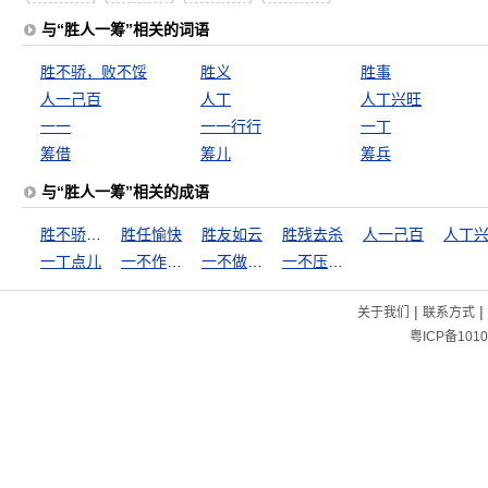
与“胜人一筹”相关的词语
胜不骄，败不馁
胜义
胜事
人一己百
人丁
人丁兴旺
一一
一一行行
一丁
筹借
筹儿
筹兵
与“胜人一筹”相关的成语
胜不骄，败不馁
胜任愉快
胜友如云
胜残去杀
人一己百
人丁
一丁点儿
一不作，二不休
一不做，二不休
一不压众，百不随一
|
|
关于我们
联系方式
粤ICP备1010