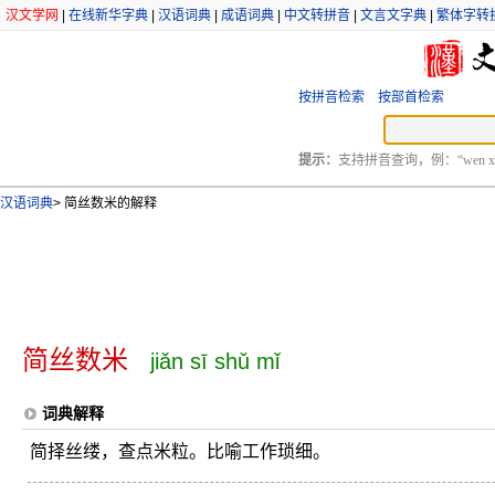
汉文学网
|
在线新华字典
|
汉语词典
|
成语词典
|
中文转拼音
|
文言文字典
|
繁体字转
按拼音检索
按部首检索
提示：
支持拼音查询，例：“wen xu
汉语词典
>
简丝数米的解释
简丝数米
jiǎn sī shǔ mǐ
词典解释
简择丝缕，查点米粒。比喻工作琐细。