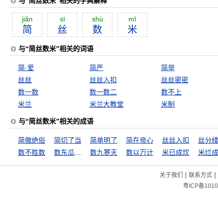
与“简丝数米”相关的字典解释
jiăn
sī
shù
mĭ
简
丝
数
米
与“简丝数米”相关的词语
简·爱
简严
简举
丝丝
丝丝入扣
丝丝密密
数一数
数一数二
数不上
米兰
米兰大教堂
米制
与“简丝数米”相关的成语
简傲绝俗
简切了当
简单明了
简在帝心
丝丝入扣
丝分
数不胜数
数东瓜，道茄子
数九寒天
数以万计
米已成炊
米烂
|
|
关于我们
联系方式
粤ICP备1010