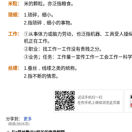
米粒：
米的颗粒。亦泛指粮食。
琐细：
1.琐碎，细小。
2.指琐碎﹑细小的事物。
工作：
①从事体力或脑力劳动，也泛指机器、工具受人操
机正在工作。
②职业：找工作ㄧ工作没有贵贱之分。
③业务；任务：工作量ㄧ宣传工作ㄧ工会工作ㄧ科
丝缕：
1.蚕丝﹑线缕之类的统称。
2.指不断的情思。
试试手机扫一扫
在你手机上继续浏览此页面
分享到：
更多
阅读(3826次)