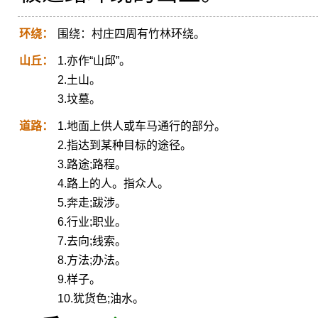
环绕：
围绕：村庄四周有竹林环绕。
山丘：
1.亦作“山邱”。
2.土山。
3.坟墓。
道路：
1.地面上供人或车马通行的部分。
2.指达到某种目标的途径。
3.路途;路程。
4.路上的人。指众人。
5.奔走;跋涉。
6.行业;职业。
7.去向;线索。
8.方法;办法。
9.样子。
10.犹货色;油水。