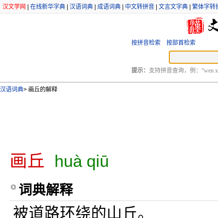
汉文学网
|
在线新华字典
|
汉语词典
|
成语词典
|
中文转拼音
|
文言文字典
|
繁体字转
按拼音检索
按部首检索
提示：
支持拼音查询，例：“wen xu
汉语词典
>
画丘的解释
画丘
huà qiū
词典解释
被道路环绕的山丘。