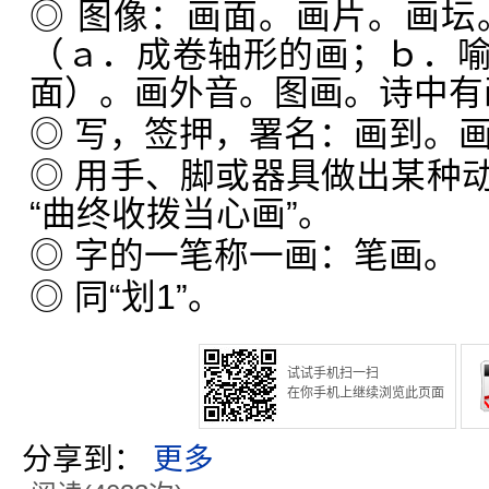
◎ 图像：画面。画片。画坛
（ａ．成卷轴形的画；ｂ．
面）。画外音。图画。诗中有
◎ 写，签押，署名：画到。
◎ 用手、脚或器具做出某种
“曲终收拨当心画”。
◎ 字的一笔称一画：笔画。
◎ 同“划1”。
试试手机扫一扫
在你手机上继续浏览此页面
分享到：
更多