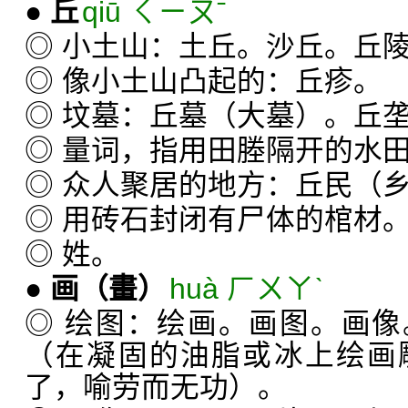
●
丘
qiū ㄑㄧㄡˉ
◎ 小土山：土丘。沙丘。丘
◎ 像小土山凸起的：丘疹。
◎ 坟墓：丘墓（大墓）。丘
◎ 量词，指用田塍隔开的水
◎ 众人聚居的地方：丘民（
◎ 用砖石封闭有尸体的棺材
◎ 姓。
●
画
（畫）
huà ㄏㄨㄚˋ
◎ 绘图：绘画。画图。画
（在凝固的油脂或冰上绘画
了，喻劳而无功）。