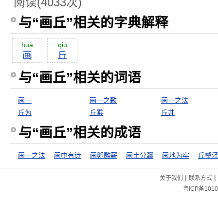
阅读(4033次)
与“画丘”相关的字典解释
huà
qiū
画
丘
与“画丘”相关的词语
画一
画一之歌
画一之法
丘为
丘乘
丘井
与“画丘”相关的成语
画一之法
画中有诗
画卵雕薪
画土分疆
画地为牢
丘壑
|
|
关于我们
联系方式
粤ICP备1010