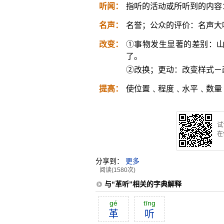
听闻：
指听的活动或所听到的内容
名声：
名誉；公众的评价：名声大
改变：
①事物发生显著的差别：
了。
②改换；更动：改变样式ㄧ
提高：
使位置﹑程度﹑水平﹑数量
试
在
分享到：
更多
阅读(1580次)
与“革听”相关的字典解释
gé
tīng
革
听