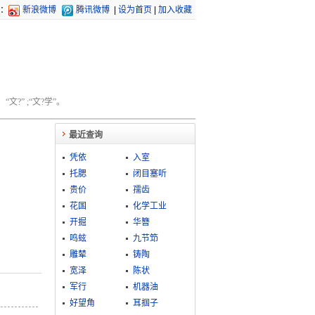
：
新浪微博
腾讯微博
|
设为首页
|
加入收藏
文?” ;“文?学”。
最近查询
凭依
入室
托腮
闭目塞听
贵价
孺齿
花国
化学工业
开掘
华簪
鸣蚿
九节笻
雕辇
铸陶
宽泽
陈状
军行
机器油
好望角
耳掴子