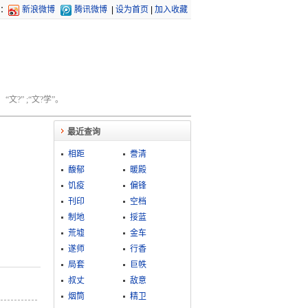
：
新浪微博
腾讯微博
|
设为首页
|
加入收藏
文?” ;“文?学”。
最近查询
相距
誊清
馥郁
暖殿
饥疫
偏锋
刊印
空档
制地
挼蓝
荒墟
金车
遂师
行香
局套
巨帙
叔丈
敌意
烟筒
精卫