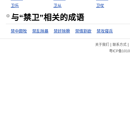
卫乐
卫从
卫仗
与“禁卫”相关的成语
禁中颇牧
禁乱除暴
禁奸除猾
禁情割欲
禁攻寝兵
|
|
关于我们
联系方式
粤ICP备1010