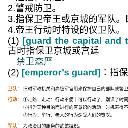
2.警戒防卫。
3.指保卫帝王或京城的军队。
4.帝王行动时特设的仪卫队。
(1)
[guard the capital and 
古时指保卫京城或宫廷
禁卫森严
(2)
[emperor’s guard]
∶指保
卫队：
旧时军政机关和高级军官用来保护自己的部队或警
行动：
①走路；走动：行动不便｜可以行动了，别误了时
②指为某种目的而进行的有意识的活动：时机来得
③行为；举行：老人的行为深受人们的赞叹。
军队：
为政治目的服务的武装组织。