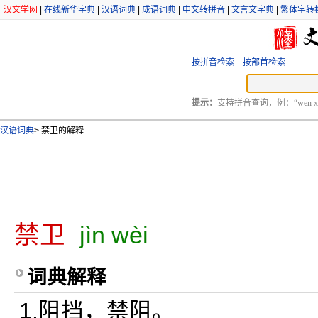
汉文学网
|
在线新华字典
|
汉语词典
|
成语词典
|
中文转拼音
|
文言文字典
|
繁体字转
按拼音检索
按部首检索
提示：
支持拼音查询，例：“wen xu
汉语词典
>
禁卫的解释
禁卫
jìn wèi
词典解释
1.阻挡，禁阻。