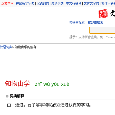
汉文学网
|
在线新华字典
|
汉语词典
|
成语词典
|
中文转拼音
|
文言文字典
|
繁体字转
按拼音检索
按部首检索
提示：
支持拼音查询，例：“wen xu
汉语词典
>
知物由学的解释
知物由学
zhī wù yóu xué
词典解释
由：通过。要了解事物就必须通过认真的学习。