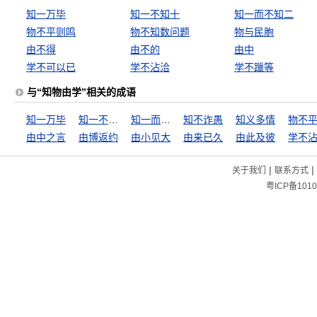
知一万毕
知一不知十
知一而不知二
物不平则鸣
物不知数问题
物与民胞
由不得
由不的
由中
学不可以已
学不沾洽
学不躐等
与“知物由学”相关的成语
知一万毕
知一不知十
知一而不知二
知不诈愚
知义多情
由中之言
由博返约
由小见大
由来已久
由此及彼
学不
|
|
关于我们
联系方式
粤ICP备1010