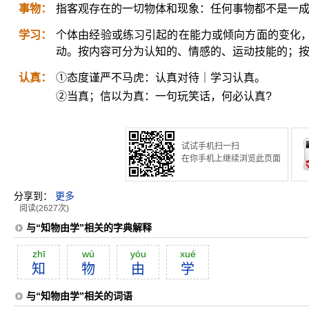
事物：
指客观存在的一切物体和现象：任何事物都不是一
学习：
个体由经验或练习引起的在能力或倾向方面的变化
动。按内容可分为认知的、情感的、运动技能的；
认真：
①态度谨严不马虎：认真对待｜学习认真。
②当真；信以为真：一句玩笑话，何必认真?
试试手机扫一扫
在你手机上继续浏览此页面
分享到：
更多
阅读(2627次)
与“知物由学”相关的字典解释
zhī
wù
yóu
xué
知
物
由
学
与“知物由学”相关的词语