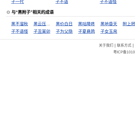
子一代
子不语
子不语怪
与“黑附子”相关的成语
黑不溜秋
黑云压城城欲摧
黑价白日
黑咕隆咚
黑地昏天
附上
子不语怪
子丑寅卯
子为父隐
子夏悬鹑
子女玉帛
|
|
关于我们
联系方式
粤ICP备1010