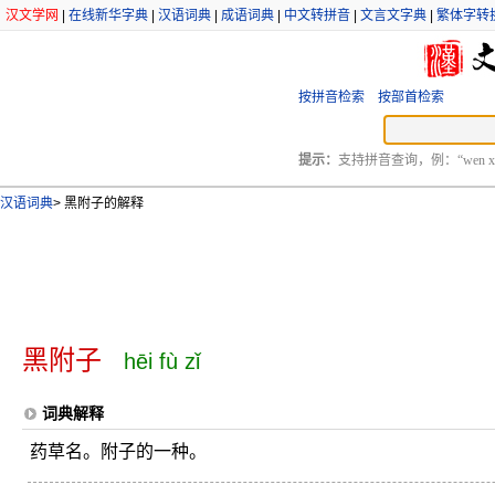
汉文学网
|
在线新华字典
|
汉语词典
|
成语词典
|
中文转拼音
|
文言文字典
|
繁体字转
按拼音检索
按部首检索
提示：
支持拼音查询，例：“wen xu
汉语词典
>
黑附子的解释
黑附子
hēi fù zǐ
词典解释
药草名。附子的一种。