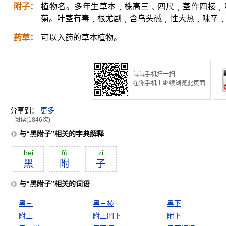
附子：
植物名。多年生草本﹐株高三﹑四尺﹐茎作四棱﹐
菊。叶茎有毒﹐根尤剧﹐含乌头碱﹐性大热﹐味辛
药草：
可以入药的草本植物。
试试手机扫一扫
在你手机上继续浏览此页面
分享到：
更多
阅读(1846次)
与“黑附子”相关的字典解释
hēi
fù
zi
黑
附
子
与“黑附子”相关的词语
黑三
黑三棱
黑下
附上
附上罔下
附下