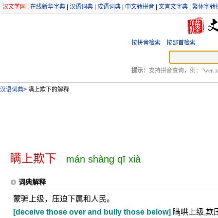
汉文学网
|
在线新华字典
|
汉语词典
|
成语词典
|
中文转拼音
|
文言文字典
|
繁体字转
按拼音检索
按部首检索
提示：
支持拼音查询，例：“wen xu
汉语词典
>
瞒上欺下的解释
瞒上欺下
mán shàng qī xià
词典解释
蒙骗上级，压迫下属和人民。
[deceive those over and bully those below]
瞒哄上级,欺