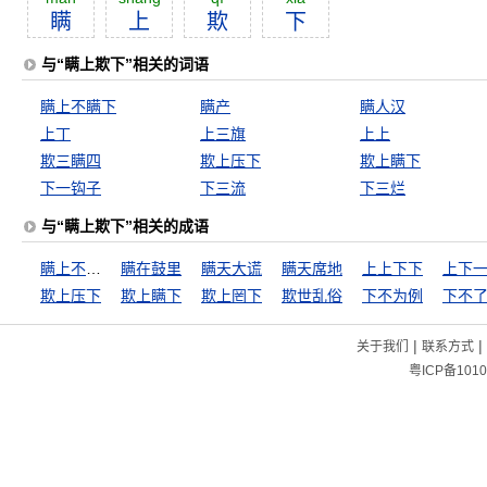
瞒
上
欺
下
与“瞒上欺下”相关的词语
瞒上不瞒下
瞒产
瞒人汉
上丁
上三旗
上上
欺三瞒四
欺上压下
欺上瞒下
下一钩子
下三流
下三烂
与“瞒上欺下”相关的成语
瞒上不瞒下
瞒在鼓里
瞒天大谎
瞒天席地
上上下下
上下
欺上压下
欺上瞒下
欺上罔下
欺世乱俗
下不为例
下不
|
|
关于我们
联系方式
粤ICP备1010