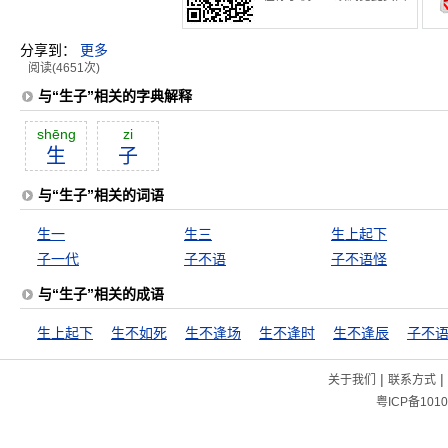
分享到：
更多
阅读(4651次)
与“生子”相关的字典解释
shēng
zi
生
子
与“生子”相关的词语
生一
生三
生上起下
子一代
子不语
子不语怪
与“生子”相关的成语
生上起下
生不如死
生不逢场
生不逢时
生不逢辰
子不
|
|
关于我们
联系方式
粤ICP备1010