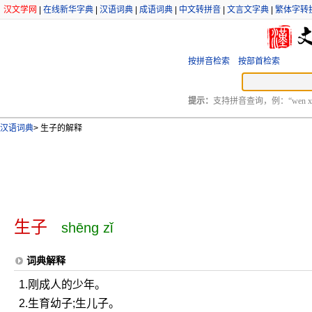
汉文学网
|
在线新华字典
|
汉语词典
|
成语词典
|
中文转拼音
|
文言文字典
|
繁体字转
按拼音检索
按部首检索
提示：
支持拼音查询，例：“wen xu
汉语词典
>
生子的解释
生子
shēng zǐ
词典解释
1.刚成人的少年。
2.生育幼子;生儿子。