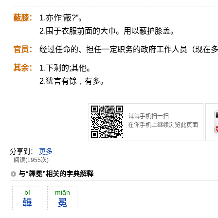
蔽膝：
1.亦作“蔽?”。
2.围于衣服前面的大巾。用以蔽护膝盖。
官员：
经过任命的、担任一定职务的政府工作人员（现在
其余：
1.下剩的;其他。
2.犹言有馀﹐有多。
试试手机扫一扫
在你手机上继续浏览此页面
分享到：
更多
阅读(1955次)
与“韠冕”相关的字典解释
bì
miăn
韠
冕