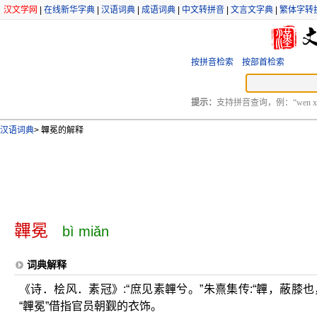
汉文学网
|
在线新华字典
|
汉语词典
|
成语词典
|
中文转拼音
|
文言文字典
|
繁体字转
按拼音检索
按部首检索
提示：
支持拼音查询，例：“wen xu
汉语词典
>
韠冕的解释
韠冕
bì miǎn
词典解释
《诗．桧风．素冠》:“庶见素韠兮。”朱熹集传:“韠，蔽膝
“韠冕”借指官员朝觐的衣饰。