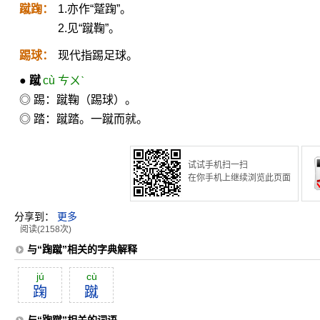
蹴踘：
1.亦作“蹵踘”。
2.见“蹴鞠”。
踢球：
现代指踢足球。
●
蹴
cù ㄘㄨˋ
◎ 踢：蹴鞠（踢球）。
◎ 踏：蹴踏。一蹴而就。
试试手机扫一扫
在你手机上继续浏览此页面
分享到：
更多
阅读(2158次)
与“踘蹴”相关的字典解释
jú
cù
踘
蹴