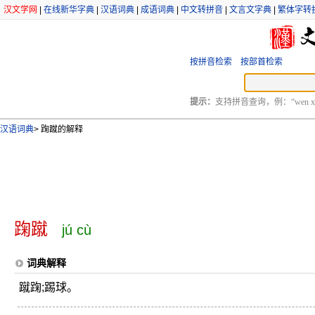
汉文学网
|
在线新华字典
|
汉语词典
|
成语词典
|
中文转拼音
|
文言文字典
|
繁体字转
按拼音检索
按部首检索
提示：
支持拼音查询，例：“wen xu
汉语词典
>
踘蹴的解释
踘蹴
jú cù
词典解释
蹴踘;踢球。