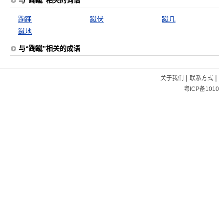
与“踘蹴”相关的词语
踘踊
蹴伏
蹴几
蹴地
与“踘蹴”相关的成语
|
|
关于我们
联系方式
粤ICP备1010