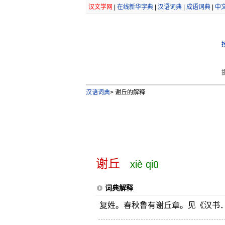
汉文学网
|
在线新华字典
|
汉语词典
|
成语词典
|
中
汉语词典
>
谢丘的解释
谢丘
xiè qiū
词典解释
复姓。春秋鲁有谢丘章。见《汉书．