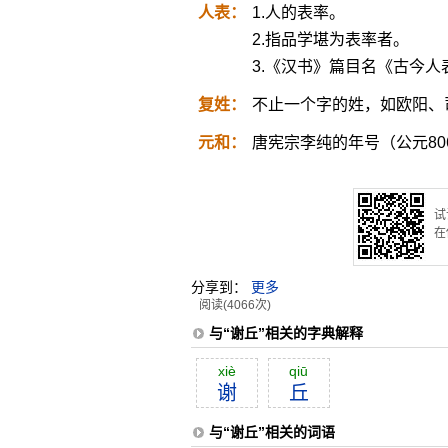
人表：
1.人的表率。
2.指品学堪为表率者。
3.《汉书》篇目名《古今人
复姓：
不止一个字的姓，如欧阳、
元和：
唐宪宗李纯的年号（公元806
试
在
分享到：
更多
阅读(4066次)
与“谢丘”相关的字典解释
xiè
qiū
谢
丘
与“谢丘”相关的词语