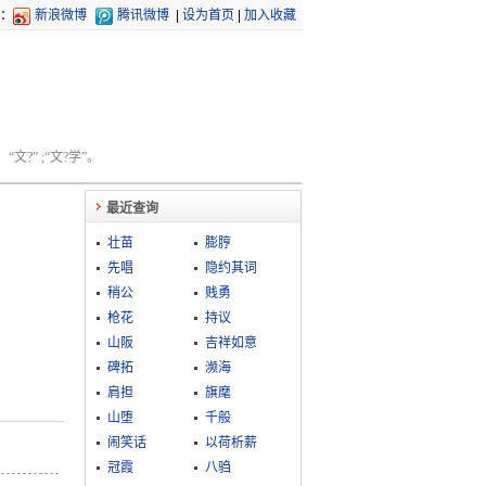
：
新浪微博
腾讯微博
|
设为首页
|
加入收藏
文?” ;“文?学”。
最近查询
壮苗
膨脝
先唱
隐约其词
稍公
贱勇
枪花
持议
山阪
吉祥如意
碑拓
濒海
肩担
旗麾
山堕
千般
闹笑话
以荷析薪
冠霞
八驺