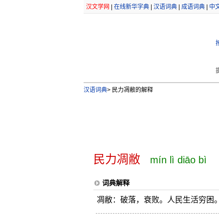
汉文学网
|
在线新华字典
|
汉语词典
|
成语词典
|
中
汉语词典
>
民力凋敝的解释
民力凋敝
mín lì diāo bì
词典解释
凋敝：破落，衰败。人民生活穷困