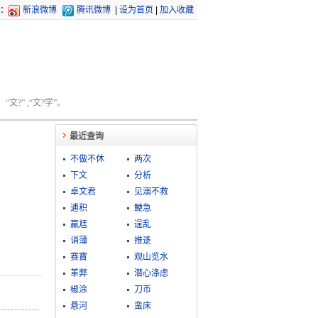
：
新浪微博
腾讯微博
|
设为首页
|
加入收藏
文?” ;“文?学”。
最近查询
不做不休
两次
下文
分析
卓文君
见溺不救
逋积
鲠急
羸尪
逞乱
诮薄
推迻
赛寶
观山览水
革弊
潜心涤虑
椒涂
刀币
悬河
蛮床