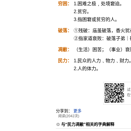
穷困：
1.困难之极﹐处境窘迫。
2.贫穷。
3.指困窘或贫穷的人。
破落：
①残破：庙虽破落，香火犹
②指家道衰败：破落子弟｜
凋敝：
（生活）困苦；（事业）衰
民力：
1.民众的人力﹑物力﹑财力
2.人的体力。
试
在
分享到：
更多
阅读(2042次)
与“民力凋敝”相关的字典解释