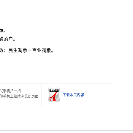
存。
破落户。
败：民生凋敝ㄧ百业凋敝。
。
试手机扫一扫
下载本页内容
你手机上继续浏览此页面