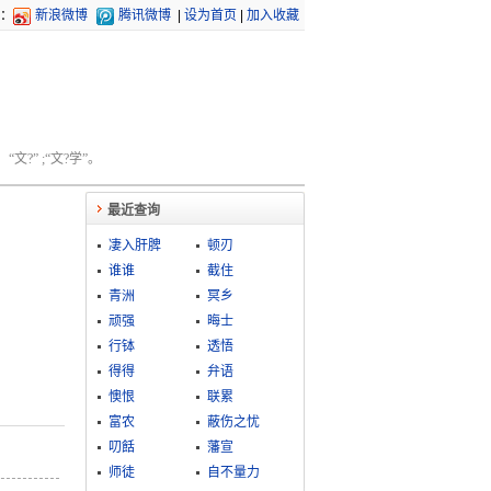
：
新浪微博
腾讯微博
|
设为首页
|
加入收藏
文?” ;“文?学”。
最近查询
凄入肝脾
顿刃
谁谁
截住
青洲
冥乡
顽强
晦士
行钵
透悟
得得
弁语
懊恨
联累
富农
蔽伤之忧
叨餂
藩宣
师徒
自不量力