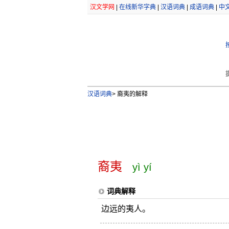
汉文学网
|
在线新华字典
|
汉语词典
|
成语词典
|
中
汉语词典
>
裔夷的解释
裔夷
yì yí
词典解释
边远的夷人。