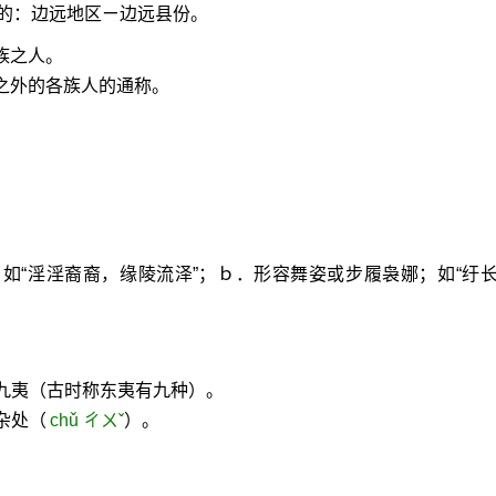
的：边远地区ㄧ边远县份。
族之人。
族之外的各族人的通称。
如“淫淫裔裔，缘陵流泽”；ｂ．形容舞姿或步履袅娜；如“纡
九夷（古时称东夷有九种）。
杂处（
chǔ ㄔㄨˇ
）。