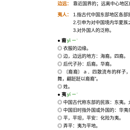
边远：
靠近国界的；远离中心地区
夷人：
1.指古代中国东部地区各部
2.引申为对中国境内华夏
3.对外国人的泛称。
●
裔
yì ㄧˋ
◎ 衣服的边缘。
◎ 边，边远的地方：海裔。四裔。
◎ 后代子孙：后裔。华裔。
◎ 〔裔裔〕ａ．四散流布的样子，
舞，翩跹跹以裔裔”。
◎ 姓。
●
夷
yí ㄧˊ
◎ 中国古代称东部的民族：东夷。
◎ 中国旧时指外国或外国的：华夷
◎ 平，平坦，平安：化险为夷。
◎ 弄平：夷为平地。