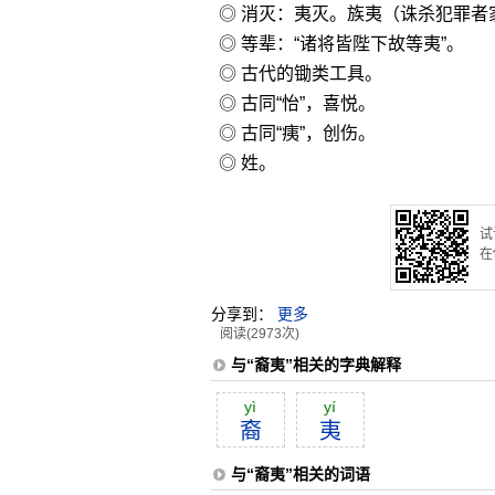
◎ 消灭：夷灭。族夷（诛杀犯罪者
◎ 等辈：“诸将皆陛下故等夷”。
◎ 古代的锄类工具。
◎ 古同“怡”，喜悦。
◎ 古同“痍”，创伤。
◎ 姓。
试
在
分享到：
更多
阅读(2973次)
与“裔夷”相关的字典解释
yì
yí
裔
夷
与“裔夷”相关的词语