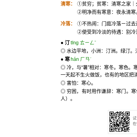
清寒：
①贫穷；贫寒：清寒之家｜
②明净而有寒意：夜永清寒
冷落：
①不热闹：门庭冷落ㄧ过去
②使受到冷淡的待遇：别冷
●
汀
tīng ㄊㄧㄥˉ
◎ 水边平地，小洲：汀洲。绿汀
●
寒
hán ㄏㄢˊ
◎ 冷，与“暑”相对：寒冬。寒色
一天起不生火做饭，也有的地区把清
◎ 害怕：寒心。
◎ 穷困，有时用作谦辞：寒门。
人）。
试
在