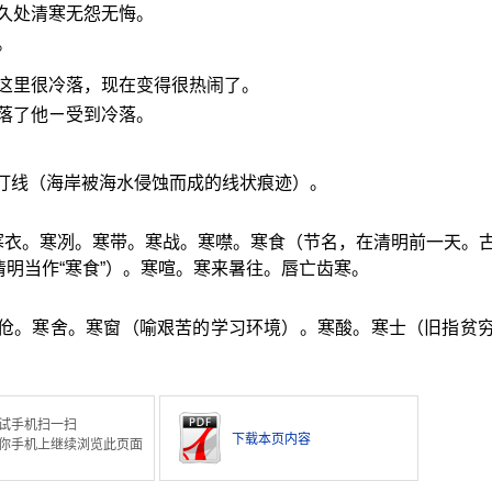
久处清寒无怨无悔。
。
这里很冷落，现在变得很热闹了。
落了他ㄧ受到冷落。
。汀线（海岸被海水侵蚀而成的线状痕迹）。
。寒衣。寒冽。寒带。寒战。寒噤。寒食（节名，在清明前一天。
明当作“寒食”）。寒喧。寒来暑往。唇亡齿寒。
寒伧。寒舍。寒窗（喻艰苦的学习环境）。寒酸。寒士（旧指贫
试手机扫一扫
下载本页内容
你手机上继续浏览此页面