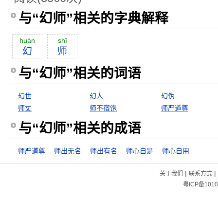
与“幻师”相关的字典解释
huàn
shī
幻
师
与“幻师”相关的词语
幻世
幻人
幻伪
师丈
师不宿饱
师严道尊
与“幻师”相关的成语
师严道尊
师出无名
师出有名
师心自是
师心自用
|
|
关于我们
联系方式
粤ICP备1010