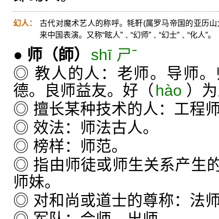
幻人：
古代对魔术艺人的称呼。牦靬(属罗马帝国的亚历山
来中国表演。又称“眩人”﹑“幻师”﹑“幻士”﹑“化人”。
●
师
（師）
shī ㄕˉ
◎ 教人的人：老师。导师
德。良师益友。好（
hào
）为
◎ 擅长某种技术的人：工程
◎ 效法：师法古人。
◎ 榜样：师范。
◎ 指由师徒或师生关系产生
师妹。
◎ 对和尚或道士的尊称：法