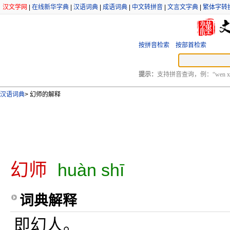
汉文学网
|
在线新华字典
|
汉语词典
|
成语词典
|
中文转拼音
|
文言文字典
|
繁体字转
按拼音检索
按部首检索
提示：
支持拼音查询，例：“wen xu
汉语词典
>
幻师的解释
幻师
huàn shī
词典解释
即幻人。