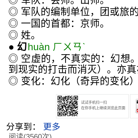
◎ 军队：会师。出师。
◎ 军队的编制单位，团或旅
◎ 一国的首都：京师。
◎ 姓。
●
幻
huàn ㄏㄨㄢˋ
◎ 空虚的，不真实的：幻想
到现实的打击而消灭）。亦真
◎ 变化：幻化（奇异的变化
试试手机扫一扫
在你手机上继续浏览此页面
分享到：
更多
阅读(3560次)