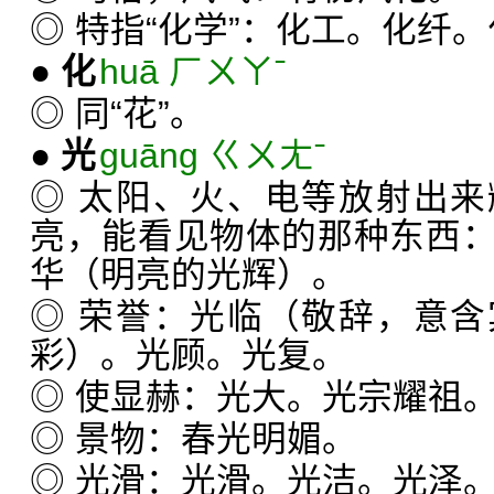
◎ 特指“化学”：化工。化纤
●
化
huā ㄏㄨㄚˉ
◎ 同“花”。
●
光
guāng ㄍㄨㄤˉ
◎ 太阳、火、电等放射出
亮，能看见物体的那种东西
华（明亮的光辉）。
◎ 荣誉：光临（敬辞，意
彩）。光顾。光复。
◎ 使显赫：光大。光宗耀祖
◎ 景物：春光明媚。
◎ 光滑：光滑。光洁。光泽