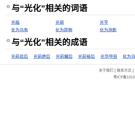
与“光化”相关的词语
光临
光丽
光亨
化为乌有
化为异物
化为泡影
与“光化”相关的成语
光前启后
光前绝后
光前耀后
光前裕后
光华夺目
化为
|
|
关于我们
联系方式
粤ICP备1010