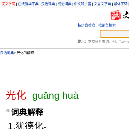
汉文学网
|
在线新华字典
|
汉语词典
|
成语词典
|
中文转拼音
|
文言文字典
|
繁体字转
按拼音检索
按部首检索
提示：
支持拼音查询，例：“wen xu
汉语词典
>
光化的解释
光化
guāng huà
词典解释
1.犹德化。