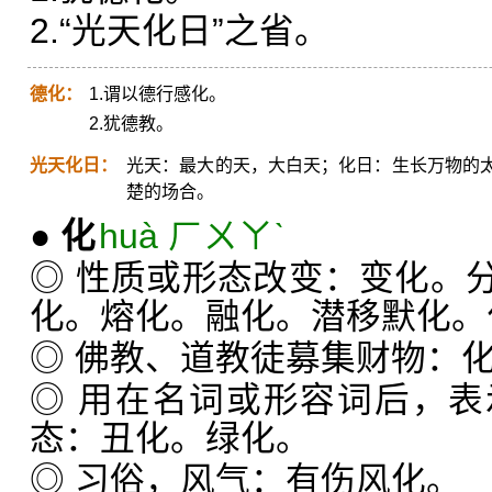
2.“光天化日”之省。
德化：
1.谓以德行感化。
2.犹德教。
光天化日：
光天：最大的天，大白天；化日：生长万物的
楚的场合。
●
化
huà ㄏㄨㄚˋ
◎ 性质或形态改变：变化。
化。熔化。融化。潜移默化。
◎ 佛教、道教徒募集财物：
◎ 用在名词或形容词后，
态：丑化。绿化。
◎ 习俗，风气：有伤风化。