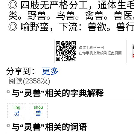
◎ 四肢无严格分工，通体生
类。野兽。鸟兽。禽兽。兽医
◎ 喻野蛮，下流：兽欲。兽
试试手机扫一扫
在你手机上继续浏览此页面
分享到：
更多
阅读(2358次)
与“灵兽”相关的字典解释
líng
shòu
灵
兽
与“灵兽”相关的词语