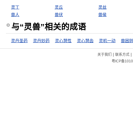
灵丁
灵丘
灵丝
兽人
兽伏
兽侯
与“灵兽”相关的成语
灵丹圣药
灵丹妙药
灵心慧性
灵心慧齿
灵机一动
兽困
|
|
关于我们
联系方式
粤ICP备1010