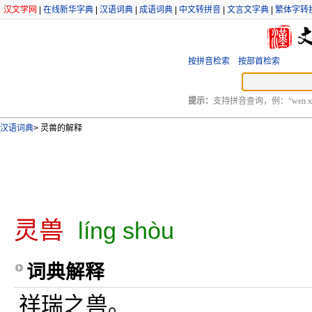
汉文学网
|
在线新华字典
|
汉语词典
|
成语词典
|
中文转拼音
|
文言文字典
|
繁体字转
按拼音检索
按部首检索
提示：
支持拼音查询，例：“wen xu
汉语词典
>
灵兽的解释
灵兽
líng shòu
词典解释
祥瑞之兽。