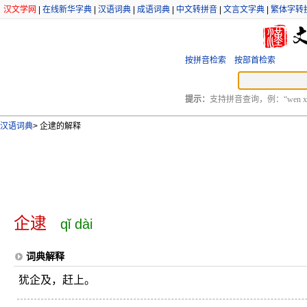
汉文学网
|
在线新华字典
|
汉语词典
|
成语词典
|
中文转拼音
|
文言文字典
|
繁体字转
按拼音检索
按部首检索
提示：
支持拼音查询，例：“wen xu
汉语词典
>
企逮的解释
企逮
qǐ dài
词典解释
犹企及，赶上。