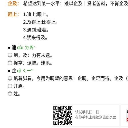
企及：
希望达到某一水平：难以企及｜贤者俯就，不肖企
赶上：
1.追上;跟上。
2.及得上;比得上。
3.遇到;碰着。
4.犹来得及。
●
逮
dài ㄉㄞˋ
◎ 到，及：力有未逮。
◎ 捉拿：逮捕。逮系。
●
企
qǐ ㄑㄧˇ
◎ 踮着脚看，今用为盼望的意思：企盼。企足而待。企及
◎ 开启。
◎ 姓。
试试手机扫一扫
在你手机上继续浏览此页面