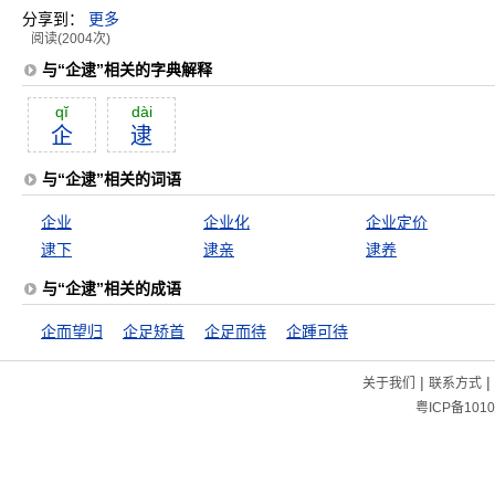
分享到：
更多
阅读(2004次)
与“企逮”相关的字典解释
qĭ
dài
企
逮
与“企逮”相关的词语
企业
企业化
企业定价
逮下
逮亲
逮养
与“企逮”相关的成语
企而望归
企足矫首
企足而待
企踵可待
|
|
关于我们
联系方式
粤ICP备1010