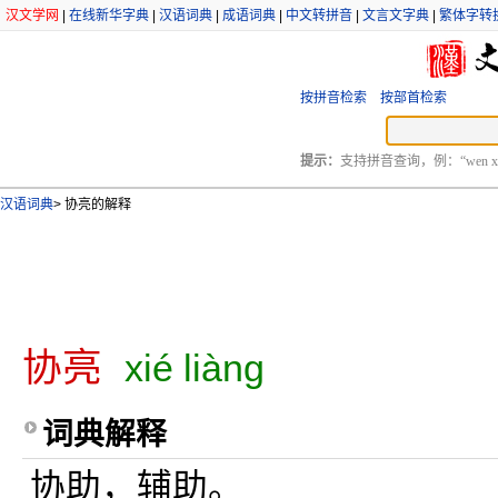
汉文学网
|
在线新华字典
|
汉语词典
|
成语词典
|
中文转拼音
|
文言文字典
|
繁体字转
按拼音检索
按部首检索
提示：
支持拼音查询，例：“wen xu
汉语词典
>
协亮的解释
协亮
xié liàng
词典解释
协助，辅助。