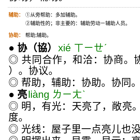
辅助：
①从旁帮助：多加辅助。
②辅助性的；非主要的：辅助劳动ㄧ辅助人员。
协助：
帮助;辅助。
●
协
（協）
xié ㄒㄧㄝˊ
◎ 共同合作，和洽：协商。
）。协议。
◎ 帮助，辅助：协助。协同
●
亮
liàng ㄌㄧㄤˋ
◎ 明，有光：天亮了，敞亮
度。
◎ 光线：屋子里一点亮儿也