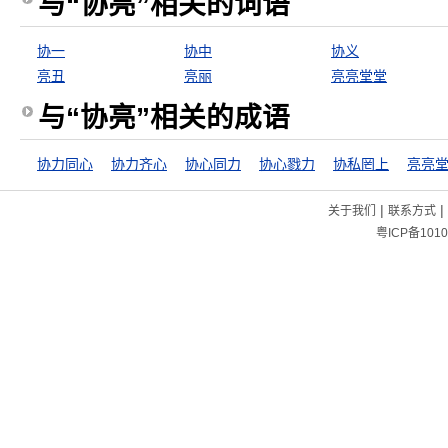
与“协亮”相关的词语
协一
协中
协义
亮丑
亮丽
亮亮堂堂
与“协亮”相关的成语
协力同心
协力齐心
协心同力
协心戮力
协私罔上
亮亮
|
|
关于我们
联系方式
粤ICP备1010