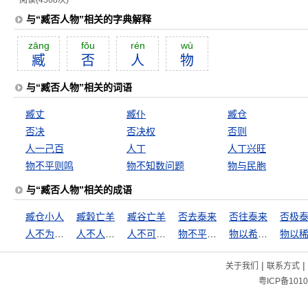
阅读(4568次)
与“臧否人物”相关的字典解释
zāng
fŏu
rén
wù
臧
否
人
物
与“臧否人物”相关的词语
臧丈
臧仆
臧仓
否决
否决权
否则
人一己百
人丁
人丁兴旺
物不平则鸣
物不知数问题
物与民胞
与“臧否人物”相关的成语
臧仓小人
臧穀亡羊
臧谷亡羊
否去泰来
否往泰来
否极
人不为己，天诛地灭
人不人，鬼不鬼
人不可貌相
物不平则鸣
物以希为贵
|
|
关于我们
联系方式
粤ICP备1010