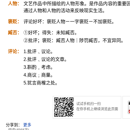
人物：
文艺作品中所描绘的人物形象。是作品内容的重要
通过人物和人物的活动来反映现实生活。
褒贬：
评论好坏：褒贬人物ㄧ一字褒贬ㄧ不加褒贬。
臧否：
①好坏；得失：未知臧否。
②批评；褒贬：臧否人物｜陟罚臧否，不宜异同。
评论：
1.批评﹑议论。
2.批评﹑议论的文章。
3.斟酌﹐考虑。
4.商议﹔商量。
5.犹言商榷之处。
试试手机扫一扫
在你手机上继续浏览此页面
分享到：
更多