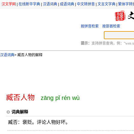
汉文学网
|
在线新华字典
|
汉语词典
|
成语词典
|
中文转拼音
|
文言文字典
|
繁体字转
按拼音检索
按部首检索
提示：
支持拼音查询，例：“wen xu
汉语词典
>
臧否人物的解释
臧否人物
zāng pǐ rén wù
词典解释
臧否：褒贬。评论人物好坏。