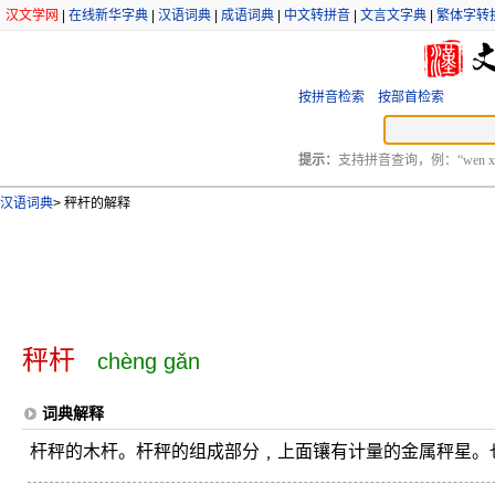
汉文学网
|
在线新华字典
|
汉语词典
|
成语词典
|
中文转拼音
|
文言文字典
|
繁体字转
按拼音检索
按部首检索
提示：
支持拼音查询，例：“wen xu
汉语词典
>
秤杆的解释
秤杆
chèng gǎn
词典解释
杆秤的木杆。杆秤的组成部分﹐上面镶有计量的金属秤星。