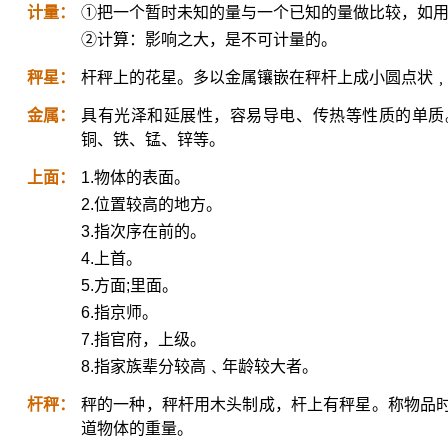
计量：
①把一个暂时未知的量与一个已知的量做比较，如
②计算：影响之大，是不可计量的。
秤星：
杆秤上的花星。多以金属镶嵌在秤杆上成小圆点状
金属：
具有光泽和延展性，容易导电、传热等性质的单质
铜、铁、锰、锌等。
上面：
1.物体的表面。
2.位置较高的地方。
3.指次序在前的。
4.上首。
5.方面;里面。
6.指京师。
7.指官府，上级。
8.指家族辈分较高﹑年龄较大者。
杆秤：
秤的一种，秤杆用木头制成，杆上有秤星。称物品
道物体的重量。