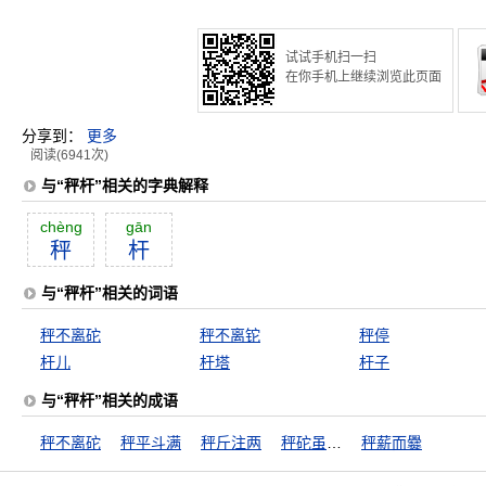
试试手机扫一扫
在你手机上继续浏览此页面
分享到：
更多
阅读(6941次)
与“秤杆”相关的字典解释
chèng
gān
秤
杆
与“秤杆”相关的词语
秤不离砣
秤不离铊
秤停
杆儿
杆塔
杆子
与“秤杆”相关的成语
秤不离砣
秤平斗满
秤斤注两
秤砣虽小压千斤
秤薪而爨