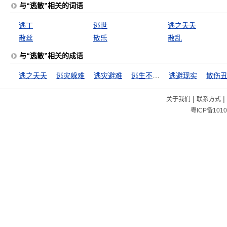
与“逃散”相关的词语
逃丁
逃世
逃之夭夭
散丝
散乐
散乱
与“逃散”相关的成语
逃之夭夭
逃灾躲难
逃灾避难
逃生不避路，到处便为家
逃避现实
散伤
|
|
关于我们
联系方式
粤ICP备1010