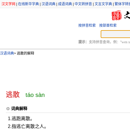
汉文学网
|
在线新华字典
|
汉语词典
|
成语词典
|
中文转拼音
|
文言文字典
|
繁体字转
按拼音检索
按部首检索
提示：
支持拼音查询，例：“wen xu
汉语词典
>
逃散的解释
逃散
táo sàn
词典解释
1.逃跑离散。
2.指逃亡离散之人。