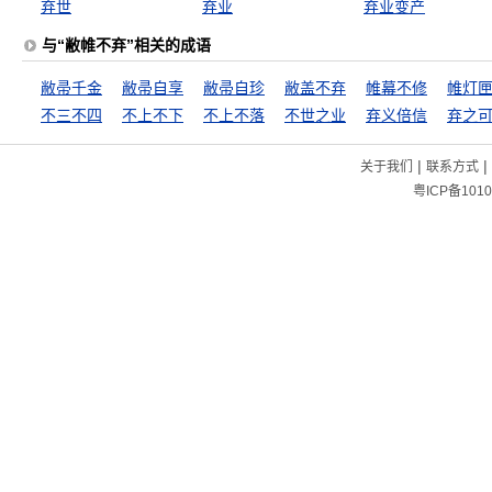
弃世
弃业
弃业变产
与“敝帷不弃”相关的成语
敝帚千金
敝帚自享
敝帚自珍
敝盖不弃
帷幕不修
帷灯
不三不四
不上不下
不上不落
不世之业
弃义倍信
弃之
|
|
关于我们
联系方式
粤ICP备1010