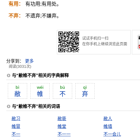
有用：
有功用;有用处。
不弃：
不遗弃;不嫌弃。
试试手机扫一扫
在你手机上继续浏览此页面
分享到：
更多
阅读(3031次)
与“敝帷不弃”相关的字典解释
bì
wéi
bù
qì
敝
帷
不
弃
与“敝帷不弃”相关的词语
敝习
敝亵
敝人
帷冒
帷堂
帷墙
不一
不一一
不一会儿