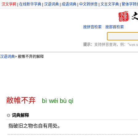
汉文学网
|
在线新华字典
|
汉语词典
|
成语词典
|
中文转拼音
|
文言文字典
|
繁体字转
按拼音检索
按部首检索
提示：
支持拼音查询，例：“wen xu
汉语词典
>
敝帷不弃的解释
敝帷不弃
bì wéi bù qì
词典解释
指破旧之物也自有用处。