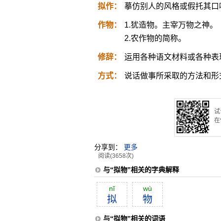
拟作：
摹仿别人的风格或假托其口
作物：
1.犹造物。主宰万物之神。
2.农作物的简称。
修辞：
运用各种语文材料或各种表
方式：
说话做事所采取的方法和形
试
在
分享到：
更多
阅读(3658次)
与“拟物”相关的字典解释
nĭ
wù
拟
物
与“拟物”相关的词语