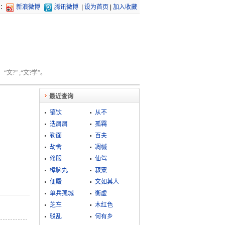
：
新浪微博
腾讯微博
|
设为首页
|
加入收藏
文?” ;“文?学”。
最近查询
镐饮
从不
迭屑屑
孤羇
勒面
百夫
劫舍
凋槭
修服
仙驾
樟脑丸
菽粟
便殿
文如其人
单兵孤城
衡虚
芝车
木红色
驳乱
何有乡