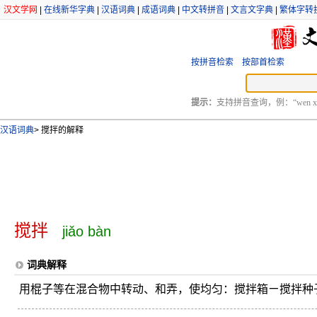
汉文学网
|
在线新华字典
|
汉语词典
|
成语词典
|
中文转拼音
|
文言文字典
|
繁体字转
按拼音检索
按部首检索
提示：
支持拼音查询，例：“wen xu
汉语词典
>
搅拌的解释
搅拌
jiǎo bàn
词典解释
用棍子等在混合物中转动、和弄，使均匀：搅拌箱ㄧ搅拌种