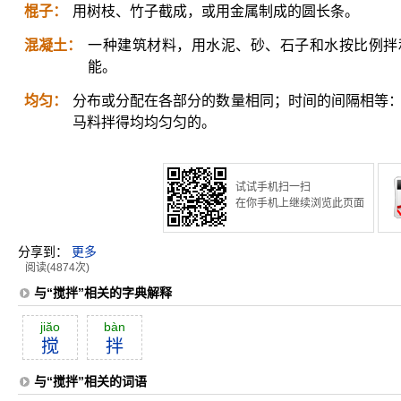
棍子：
用树枝、竹子截成，或用金属制成的圆长条。
混凝土：
一种建筑材料，用水泥、砂、石子和水按比例拌
能。
均匀：
分布或分配在各部分的数量相同；时间的间隔相等：
马料拌得均均匀匀的。
试试手机扫一扫
在你手机上继续浏览此页面
分享到：
更多
阅读(4874次)
与“搅拌”相关的字典解释
jiăo
bàn
搅
拌
与“搅拌”相关的词语