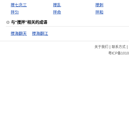
搅七念三
搅乱
搅刺
拌匀
拌命
拌和
与“搅拌”相关的成语
搅海翻天
搅海翻江
|
|
关于我们
联系方式
粤ICP备1010