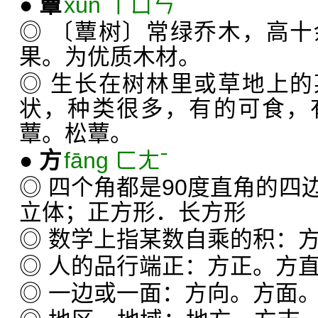
●
蕈
xùn ㄒㄩㄣˋ
◎ 〔蕈树〕常绿乔木，高
果。为优质木材。
◎ 生长在树林里或草地上
状，种类很多，有的可食，
蕈。松蕈。
●
方
fāng ㄈㄤˉ
◎ 四个角都是90度直角的四
立体；正方形．长方形
◎ 数学上指某数自乘的积：
◎ 人的品行端正：方正。方
◎ 一边或一面：方向。方面