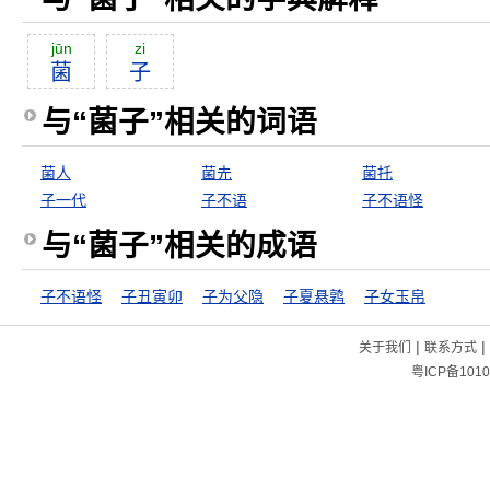
jūn
zi
菌
子
与“菌子”相关的词语
菌人
菌圥
菌托
子一代
子不语
子不语怪
与“菌子”相关的成语
子不语怪
子丑寅卯
子为父隐
子夏悬鹑
子女玉帛
|
|
关于我们
联系方式
粤ICP备1010