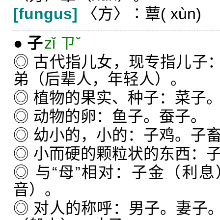
[fungus]
〈方〉∶蕈(
xùn
)
●
子
zǐ ㄗˇ
◎ 古代指儿女，现专指儿子
弟（后辈人，年轻人）。
◎ 植物的果实、种子：菜子
◎ 动物的卵：鱼子。蚕子。
◎ 幼小的，小的：子鸡。子
◎ 小而硬的颗粒状的东西：
◎ 与“母”相对：子金（利
音）。
◎ 对人的称呼：男子。妻子