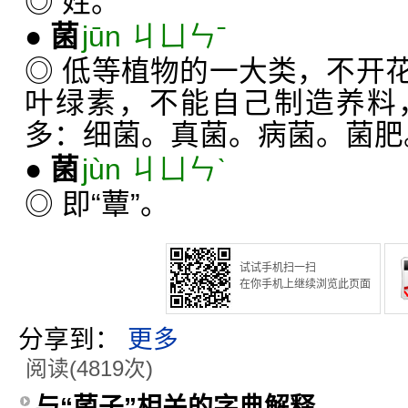
◎ 姓。
●
菌
jūn ㄐㄩㄣˉ
◎ 低等植物的一大类，不开
叶绿素，不能自己制造养料
多：细菌。真菌。病菌。菌肥
●
菌
jùn ㄐㄩㄣˋ
◎ 即“蕈”。
试试手机扫一扫
在你手机上继续浏览此页面
分享到：
更多
阅读(4819次)
与“菌子”相关的字典解释