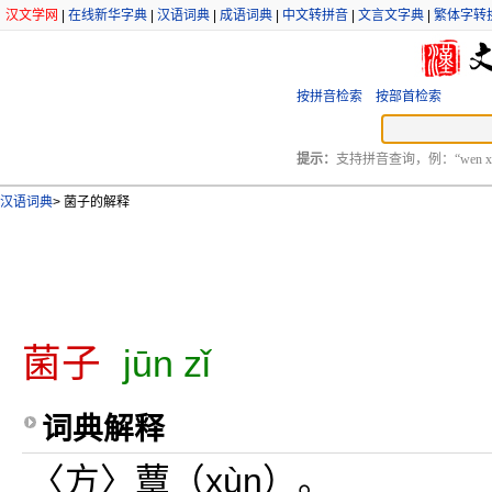
汉文学网
|
在线新华字典
|
汉语词典
|
成语词典
|
中文转拼音
|
文言文字典
|
繁体字转
按拼音检索
按部首检索
提示：
支持拼音查询，例：“wen xu
汉语词典
>
菌子的解释
菌子
jūn zǐ
词典解释
〈方〉蕈（xùn）。