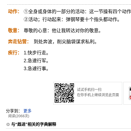
动作：
①全身或身体的一部分的活动：这一节操有四个动
②活动；行动起来：弹钢琴要十个指头都动作。
敬意：
尊敬的心意：他让我转达对你的敬意。
奔走钻营：
到处奔波，削尖脑袋谋求私利。
疾行：
1.快步行走。
2.急速行军。
3.急遽行事。
试试手机扫一扫
在你手机上继续浏览此页面
分享到：
更多
阅读(2068次)
与“趋进”相关的字典解释