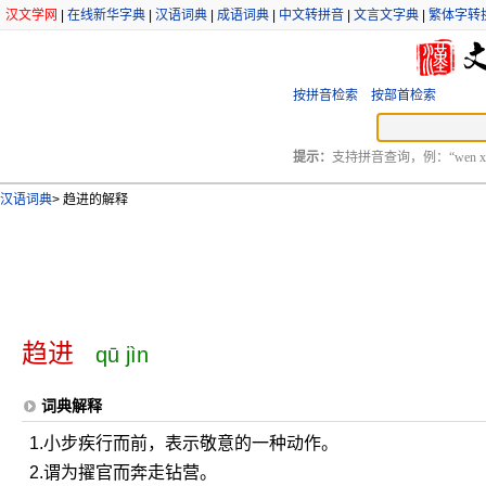
汉文学网
|
在线新华字典
|
汉语词典
|
成语词典
|
中文转拼音
|
文言文字典
|
繁体字转
按拼音检索
按部首检索
提示：
支持拼音查询，例：“wen xu
汉语词典
>
趋进的解释
趋进
qū jìn
词典解释
1.小步疾行而前，表示敬意的一种动作。
2.谓为擢官而奔走钻营。