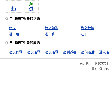
qū
jìn
趋
进
与“趋进”相关的词语
趋世
趋之如鹜
趋之若骛
进一层
进一步
进丁
与“趋进”相关的成语
趋之如鹜
趋之若骛
趋之若鹜
趋利避害
趋前退后
|
|
关于我们
联系方式
粤ICP备1010