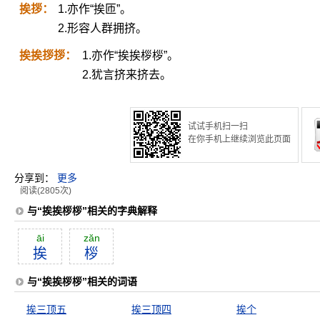
挨拶：
1.亦作“挨匝”。
2.形容人群拥挤。
挨挨拶拶：
1.亦作“挨挨桚桚”。
2.犹言挤来挤去。
试试手机扫一扫
在你手机上继续浏览此页面
分享到：
更多
阅读(2805次)
与“挨挨桚桚”相关的字典解释
āi
zăn
挨
桚
与“挨挨桚桚”相关的词语
挨三顶五
挨三顶四
挨个