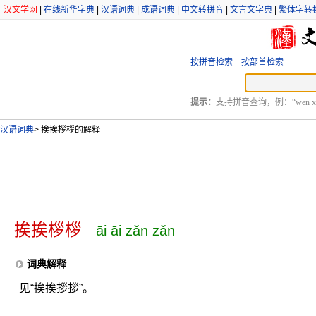
汉文学网
|
在线新华字典
|
汉语词典
|
成语词典
|
中文转拼音
|
文言文字典
|
繁体字转
按拼音检索
按部首检索
提示：
支持拼音查询，例：“wen xu
汉语词典
>
挨挨桚桚的解释
挨挨桚桚
āi āi zǎn zǎn
词典解释
见“挨挨拶拶”。