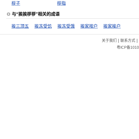
桚子
桚指
与“挨挨桚桚”相关的成语
挨三顶五
挨冻受饥
挨冻受饿
挨家按户
挨家挨户
|
|
关于我们
联系方式
粤ICP备1010