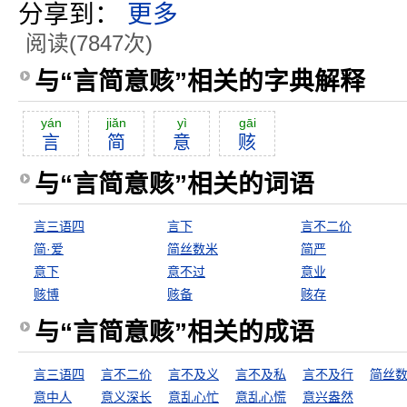
分享到：
更多
阅读(7847次)
与“言简意赅”相关的字典解释
yán
jiăn
yì
gāi
言
简
意
赅
与“言简意赅”相关的词语
言三语四
言下
言不二价
简·爱
简丝数米
简严
意下
意不过
意业
赅博
赅备
赅存
与“言简意赅”相关的成语
言三语四
言不二价
言不及义
言不及私
言不及行
简丝
意中人
意义深长
意乱心忙
意乱心慌
意兴盎然