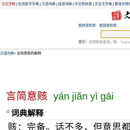
汉文学网
|
在线新华字典
|
汉语词典
|
成语词典
|
中文转拼音
|
文言文字典
|
繁体字转
按拼音检索
按部首检索
提示：
支持拼音查询，例：“wen xu
汉语词典
>
言简意赅的解释
言简意赅
yán jiǎn yì gāi
词典解释
赅：完备。话不多，但意思