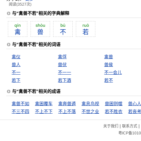
阅读(3527次)
与“禽兽不若”相关的字典解释
qín
shòu
bù
ruò
禽
兽
不
若
与“禽兽不若”相关的词语
禽仪
禽俘
禽兽
兽人
兽伏
兽侯
不一
不一一
不一会儿
若下
若下酒
若不
与“禽兽不若”相关的成语
禽兽不如
禽困覆车
禽奔兽遁
禽息鸟视
兽困则噬
兽心
不三不四
不上不下
不上不落
不世之业
若不胜衣
若丧
|
|
关于我们
联系方式
粤ICP备1010