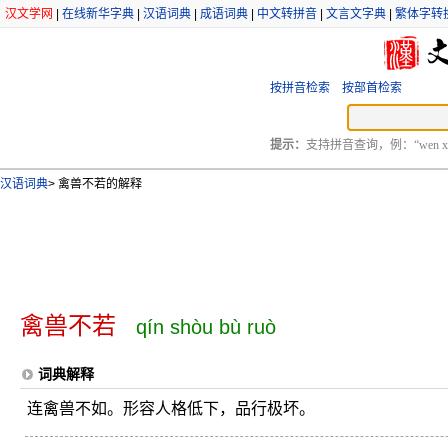
汉文学网
|
在线新华字典
|
汉语词典
|
成语词典
|
中文转拼音
|
文言文字典
|
繁体字转
按拼音检索
按部首检索
提示：
支持拼音查询，例：“wen xu
汉语词典
>
禽兽不若的解释
禽兽不若
qín shòu bù ruò
词典解释
连禽兽不如。形容人格低下，品行极坏。