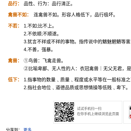
品行：
品性、行为：品行清正。
禽兽不如：
连禽兽不如。形容人格低下，品行极坏。
不若：
1.不如;比不上。
2.不依顺;不顺遂。
3.犹言不祥或不祥的事物。指传说中的魑魅魍魉等
4.不善，强暴。
禽兽：
①鸟兽：飞禽走兽。
②比喻卑鄙、无人性的人：衣冠禽兽｜无父无君，
低下：
1.指事物的数量﹑质量﹑程度或水平等在一般标准
2.指社会地位﹑道德品质或思想情操等低贱﹑卑下。
试试手机扫一扫
在你手机上继续浏览此页面
分享到：
更多