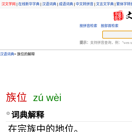
汉文学网
|
在线新华字典
|
汉语词典
|
成语词典
|
中文转拼音
|
文言文字典
|
繁体字转
按拼音检索
按部首检索
提示：
支持拼音查询，例：“wen xu
汉语词典
>
族位的解释
族位
zú wèi
词典解释
在宗族中的地位。