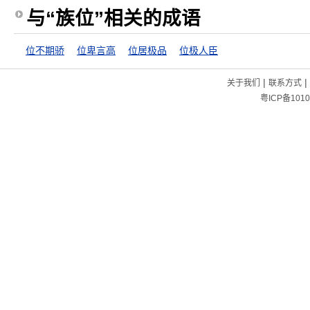
与“族位”相关的成语
位不期骄
位卑言高
位居极品
位极人臣
|
|
关于我们
联系方式
粤ICP备1010