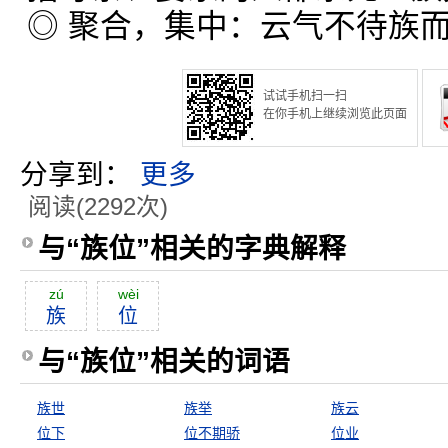
◎ 聚合，集中：云气不待族
试试手机扫一扫
在你手机上继续浏览此页面
分享到：
更多
阅读(2292次)
与“族位”相关的字典解释
zú
wèi
族
位
与“族位”相关的词语
族世
族举
族云
位下
位不期骄
位业