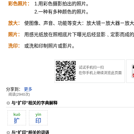
彩色照片：
1.用彩色摄影拍出的照片。
2.一种有多种颜色的照片。
放大：
使图像、声音、功能等变大：放大镜ㄧ放大器ㄧ放
照片：
用感光纸放在照相底片下曝光后经显影﹑定影而成
洗印：
或洗和印制照片或影片。
试试手机扫一扫
在你手机上继续浏览此页面
分享到：
更多
阅读(2940次)
与“扩印”相关的字典解释
kuò
yìn
扩
印
与“扩印”相关的词语