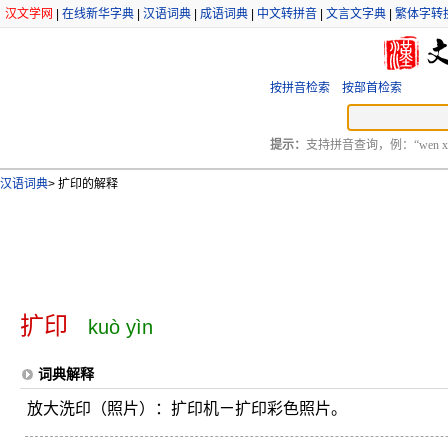
汉文学网
|
在线新华字典
|
汉语词典
|
成语词典
|
中文转拼音
|
文言文字典
|
繁体字转
按拼音检索
按部首检索
提示：
支持拼音查询，例：“wen xu
汉语词典
>
扩印的解释
扩印
kuò yìn
词典解释
放大洗印（照片）：扩印机ㄧ扩印彩色照片。