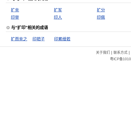
扩充
扩军
扩分
印举
印人
印佩
与“扩印”相关的成语
扩而充之
印把子
印累绶若
|
|
关于我们
联系方式
粤ICP备1010