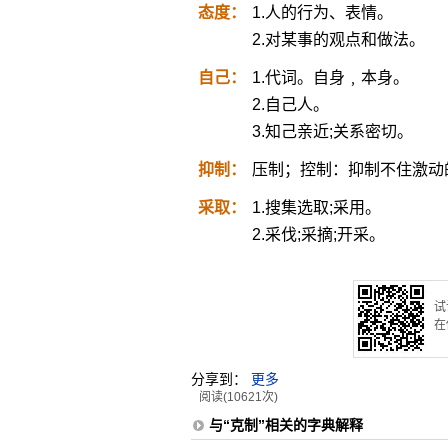
态度：
1.人的行为、表情。
2.对某事的观点和做法。
自己：
1.代词。自身﹐本身。
2.自己人。
3.知己亲近;关系密切。
抑制：
压制；控制：抑制不住激动
采取：
1.搜集选取;采用。
2.采伐;采摘;开采。
试
在
分享到：
更多
阅读(10621次)
与“克制”相关的字典解释