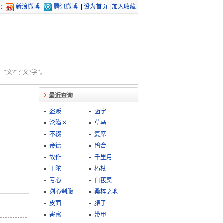
：
新浪微博
腾讯微博
|
设为首页
|
加入收藏
文?” ;“文?学”。
最近查询
盗贩
函宇
沦陷区
草马
不辍
复席
帝德
鸨合
故作
千里月
干陀
朽杖
亏心
白菝葜
刿心刳腹
桑梓之地
皮面
脿子
寄寓
带甲