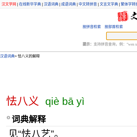
汉文学网
|
在线新华字典
|
汉语词典
|
成语词典
|
中文转拼音
|
文言文字典
|
繁体字转
按拼音检索
按部首检索
提示：
支持拼音查询，例：“wen xu
汉语词典
>
怯八义的解释
怯八义
qiè bā yì
词典解释
见“怯八艺”。