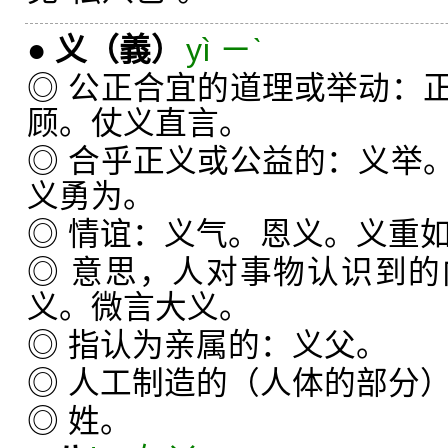
●
义
（義）
yì ㄧˋ
◎ 公正合宜的道理或举动：
顾。仗义直言。
◎ 合乎正义或公益的：义举
义勇为。
◎ 情谊：义气。恩义。义重
◎ 意思，人对事物认识到
义。微言大义。
◎ 指认为亲属的：义父。
◎ 人工制造的（人体的部分
◎ 姓。