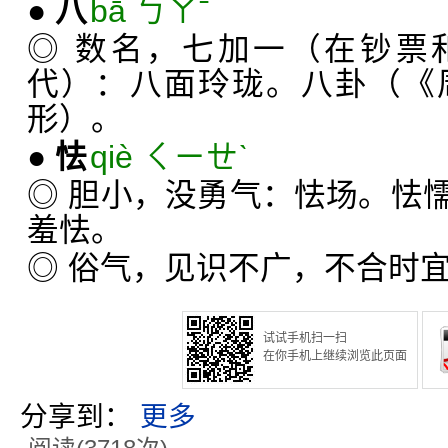
●
八
bā ㄅㄚˉ
◎ 数名，七加一（在钞票
代）：八面玲珑。八卦（《
形）。
●
怯
qiè ㄑㄧㄝˋ
◎ 胆小，没勇气：怯场。怯
羞怯。
◎ 俗气，见识不广，不合时
试试手机扫一扫
在你手机上继续浏览此页面
分享到：
更多