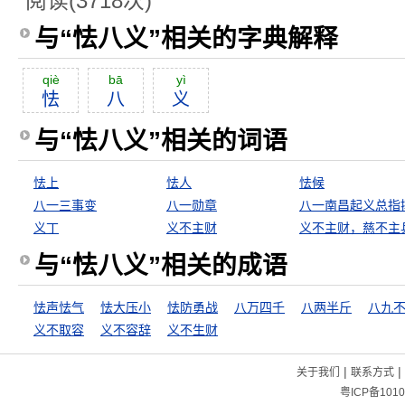
阅读(3718次)
与“怯八义”相关的字典解释
qiè
bā
yì
怯
八
义
与“怯八义”相关的词语
怯上
怯人
怯候
八一三事变
八一勋章
义丁
义不主财
义不主财，慈不主
与“怯八义”相关的成语
怯声怯气
怯大压小
怯防勇战
八万四千
八两半斤
义不取容
义不容辞
义不生财
|
|
关于我们
联系方式
粤ICP备1010