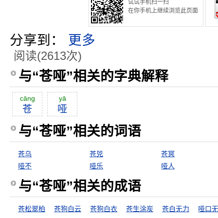
试试手机扫一扫
在你手机上继续浏览此页面
分享到：
更多
阅读(2613次)
与“苍哑”相关的字典解释
cāng
yā
苍
哑
与“苍哑”相关的词语
苍乌
苍兕
苍冥
哑不
哑乐
哑人
与“苍哑”相关的成语
苍松翠柏
苍狗白云
苍狗白衣
苍生涂炭
苍白无力
哑口