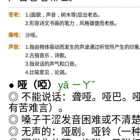
苍老：
1.(面貌﹑声音﹑树木等)显出老态。
2.形容诗文书画的笔力﹑风格雄健而老练。
嘶哑：
沙哑。
声音：
1.指由物体振动而发生的声波通过听觉所产生的印象
2.古指音乐﹑诗歌。
3.指说话的声气和口音。
4.比喻意见﹑论调。
●
哑
（啞）
yǎ ㄧㄚˇ
◎ 不能说话：聋哑。哑巴。
有苦难言）。
◎ 嗓子干涩发音困难或不清
◎ 无声的：哑剧。哑铃（一