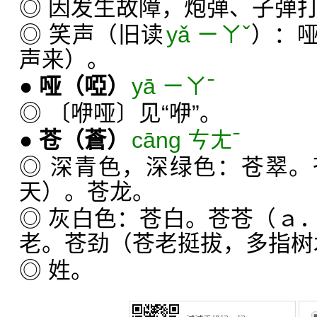
◎ 因发生故障，炮弹、子弹
◎ 笑声（旧读
yǎ ㄧㄚˇ
）：
声来）。
●
哑
（啞）
yā ㄧㄚˉ
◎ 〔咿哑〕见“咿”。
●
苍
（蒼）
cāng ㄘㄤˉ
◎ 深青色，深绿色：苍翠
天）。苍龙。
◎ 灰白色：苍白。苍苍（ａ
老。苍劲（苍老挺拔，多指树
◎ 姓。