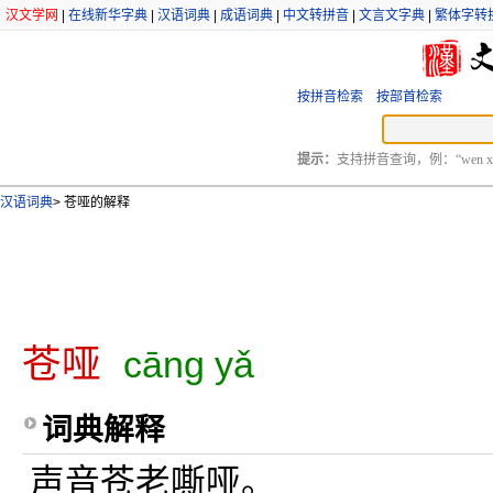
汉文学网
|
在线新华字典
|
汉语词典
|
成语词典
|
中文转拼音
|
文言文字典
|
繁体字转
按拼音检索
按部首检索
提示：
支持拼音查询，例：“wen xu
汉语词典
>
苍哑的解释
苍哑
cāng yǎ
词典解释
声音苍老嘶哑。