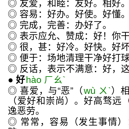
◎ 友爱，和睦：友好。相好
◎ 容易：好办。好使。好懂
◎ 完成，完善：办好了。
◎ 表示应允、赞成：好！你
◎ 很，甚：好冷。好快。好
◎ 便于：场地清理干净好打
◎ 反话，表示不满意：好，
●
好
hào ㄏㄠˋ
◎ 喜爱，与“恶”（
wù ㄨˋ
）
（爱好和崇尚）。好高骛远（
逸恶劳。
◎ 常常，容易（发生事情