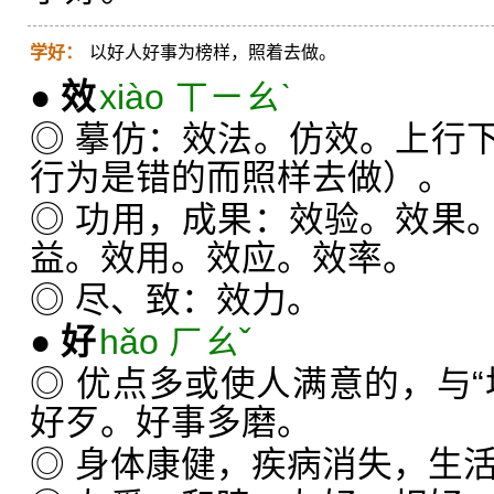
学好：
以好人好事为榜样，照着去做。
●
效
xiào ㄒㄧㄠˋ
◎ 摹仿：效法。仿效。上行
行为是错的而照样去做）。
◎ 功用，成果：效验。效果
益。效用。效应。效率。
◎ 尽、致：效力。
●
好
hǎo ㄏㄠˇ
◎ 优点多或使人满意的，与“
好歹。好事多磨。
◎ 身体康健，疾病消失，生