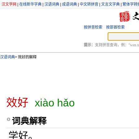
汉文学网
|
在线新华字典
|
汉语词典
|
成语词典
|
中文转拼音
|
文言文字典
|
繁体字转
按拼音检索
按部首检索
提示：
支持拼音查询，例：“wen xu
汉语词典
>
效好的解释
效好
xiào hǎo
词典解释
学好。