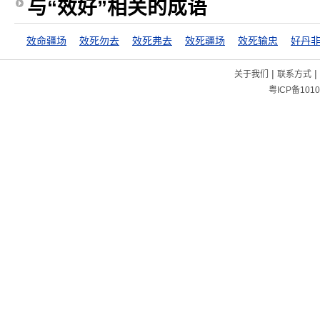
与“效好”相关的成语
效命疆场
效死勿去
效死弗去
效死疆场
效死输忠
好丹
|
|
关于我们
联系方式
粤ICP备1010