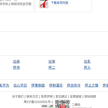
下载本页内容
你手机上继续浏览此页面
壮丽
壮举
壮乳
怀书
怀二
怀人
夫不为
壮心不已
怀冤抱屈
怀刺漫灭
怀古伤今
怀土之情
怀
|
|
|
|
|
关于我们
联系方式
免责声明
意见建议
友情链接
网站地图
粤ICP备10104591号-1
二维码