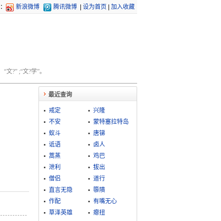
：
新浪微博
腾讯微博
|
设为首页
|
加入收藏
文?” ;“文?学”。
最近查询
戒定
兴隆
不安
蒙特塞拉特岛
蚁斗
唐锑
诋语
卤人
蒿蒸
鸡巴
泄利
拔出
僧侣
道行
直言无隐
隳隤
作配
有嘴无心
草泽英雄
瘪扭