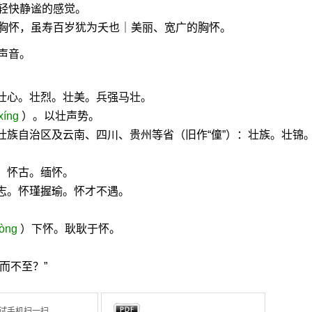
轻快静谧的感觉。
胸怀，虽寿百岁犹为夭也｜美丽、宽广的胸怀。
声音。
壮心。壮烈。壮美。兵强马壮。
xíng
）。以壮声势。
壮族自治区及云南、四川、贵州等省（旧作“僮”）：壮族。壮锦
。怀古。缅怀。
志。怀瑾握瑜。怀才不遇。
òng
）下怀。耿耿于怀。
而不至？”
试手机扫一扫