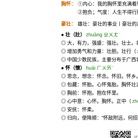
胸怀：
①内心：我的胸怀里充满着
②抱负；气度：人生不得行
豪壮：
雄壮：豪壮的事业丨豪壮的
●
壮
（壯）
zhuàng ㄓㄨㄤˋ
◎ 大，有力，强盛：强壮。壮士。
◎ 增加勇气和力量：壮胆。壮行（
◎ 中国少数民族，主要分布于广西
●
怀
（懷）
huái ㄏㄨㄞˊ
◎ 思念，想念：怀念。怀旧。怀乡
◎ 包藏：怀胎。心怀鬼胎。胸怀壮
◎ 胸前：怀抱。抱在怀里。
◎ 心中意：心怀。胸怀。正中（
zh
◎ 安抚：怀柔。
◎ 归向，使降顺：“怀敌附远，何招
试