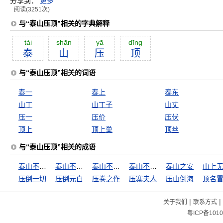
分享到：
更多
阅读(3251次)
与“泰山压顶”相关的字典解释
tài
shān
yā
dĭng
泰
山
压
顶
与“泰山压顶”相关的词语
泰一
泰上
泰东
山丁
山丁子
山丈
压一
压价
压伏
顶上
顶上巢
顶丝
与“泰山压顶”相关的成语
泰山不让土壤
泰山不让土壤，故能成其大
泰山不让土壤，故能成其高
泰山不辞土壤，故能成其高
泰山之安
压倒一切
压倒元白
压卷之作
压寨夫人
压山倒海
顶名
|
|
关于我们
联系方式
粤ICP备1010