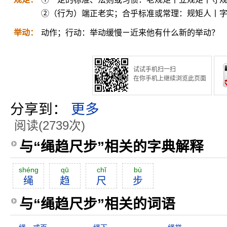
②（行为）端正老实；合乎标准或常理：规矩人丨
举动：
动作；行动：举动缓慢ㄧ近来他有什么新的举动？
试试手机扫一扫
在你手机上继续浏览此页面
分享到：
更多
阅读(2739次)
与“绳趋尺步”相关的字典解释
shéng
qū
chĭ
bù
绳
趋
尺
步
与“绳趋尺步”相关的词语