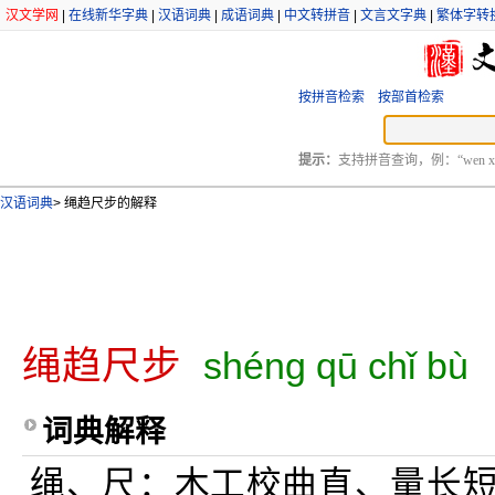
汉文学网
|
在线新华字典
|
汉语词典
|
成语词典
|
中文转拼音
|
文言文字典
|
繁体字转
按拼音检索
按部首检索
提示：
支持拼音查询，例：“wen xu
汉语词典
>
绳趋尺步的解释
绳趋尺步
shéng qū chǐ bù
词典解释
绳、尺：木工校曲直、量长