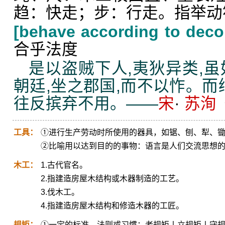
趋：快走；步：行走。指举动
[behave according to dec
合乎法度
是以盗贼下人,夷狄异类,虽
朝廷,坐之郡国,而不以怍。而
往反摈弃不用。——
宋
·
苏洵
工具：
①进行生产劳动时所使用的器具，如锯、刨、犁、
②比喻用以达到目的的事物：语言是人们交流思想
木工：
1.古代官名。
2.指建造房屋木结构或木器制造的工艺。
3.伐木工。
4.指建造房屋木结构和修造木器的工匠。
规矩：
①一定的标准、法则或习惯：老规矩丨立规矩丨守