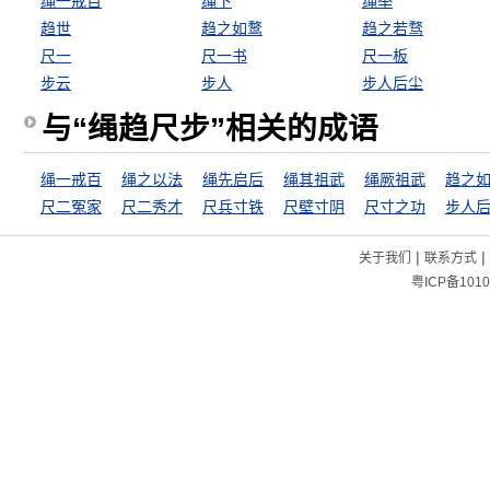
绳一戒百
绳下
绳举
趋世
趋之如鹜
趋之若骛
尺一
尺一书
尺一板
步云
步人
步人后尘
与“绳趋尺步”相关的成语
绳一戒百
绳之以法
绳先启后
绳其祖武
绳厥祖武
趋之
尺二冤家
尺二秀才
尺兵寸铁
尺壁寸阴
尺寸之功
步人
|
|
关于我们
联系方式
粤ICP备1010