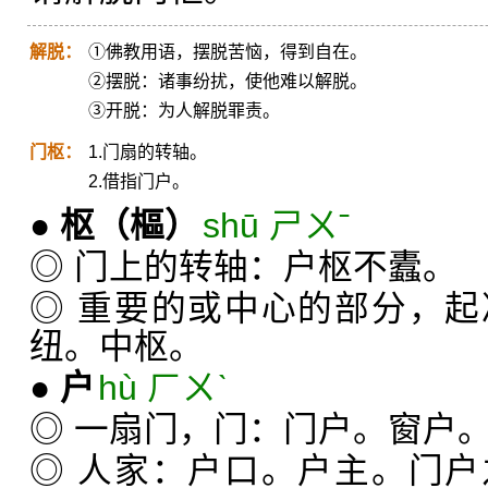
解脱：
①佛教用语，摆脱苦恼，得到自在。
②摆脱：诸事纷扰，使他难以解脱。
③开脱：为人解脱罪责。
门枢：
1.门扇的转轴。
2.借指门户。
●
枢
（樞）
shū ㄕㄨˉ
◎ 门上的转轴：户枢不蠹。
◎ 重要的或中心的部分，
纽。中枢。
●
户
hù ㄏㄨˋ
◎ 一扇门，门：门户。窗户
◎ 人家：户口。户主。门