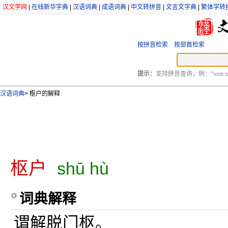
汉文学网
|
在线新华字典
|
汉语词典
|
成语词典
|
中文转拼音
|
文言文字典
|
繁体字转
按拼音检索
按部首检索
提示：
支持拼音查询，例：“wen xu
汉语词典
>
枢户的解释
枢户
shū hù
词典解释
谓解脱门枢。