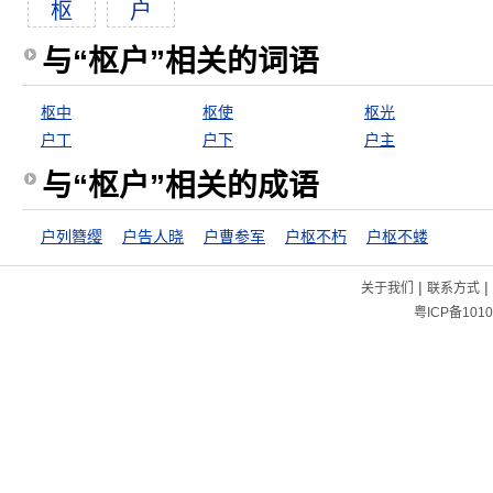
枢
户
与“枢户”相关的词语
枢中
枢使
枢光
户丁
户下
户主
与“枢户”相关的成语
户列簪缨
户告人晓
户曹参军
户枢不朽
户枢不蝼
|
|
关于我们
联系方式
粤ICP备1010