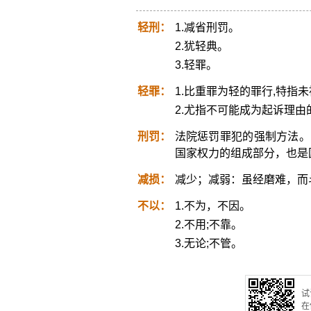
轻刑：
1.减省刑罚。
2.犹轻典。
3.轻罪。
轻罪：
1.比重罪为轻的罪行,特指
2.尤指不可能成为起诉理
刑罚：
法院惩罚罪犯的强制方法。
国家权力的组成部分，也是
减损：
减少；减弱：虽经磨难，而
不以：
1.不为，不因。
2.不用;不靠。
3.无论;不管。
试
在