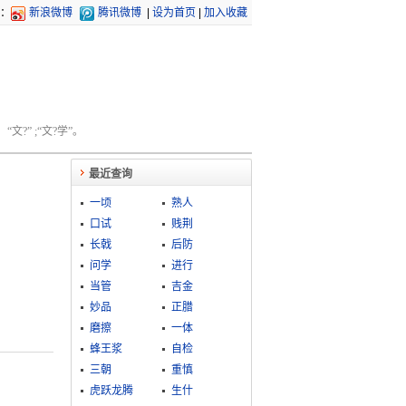
：
新浪微博
腾讯微博
|
设为首页
|
加入收藏
文?” ;“文?学”。
最近查询
一顷
熟人
口试
贱荆
长戟
后防
问学
进行
当管
吉金
妙品
正腊
磨擦
一体
蜂王浆
自检
三朝
重慎
虎跃龙腾
生什