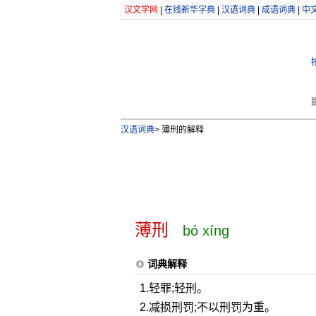
汉文学网
|
在线新华字典
|
汉语词典
|
成语词典
|
中
汉语词典
>
薄刑的解释
薄刑
bó xíng
词典解释
1.轻罪;轻刑。
2.减损刑罚;不以刑罚为重。