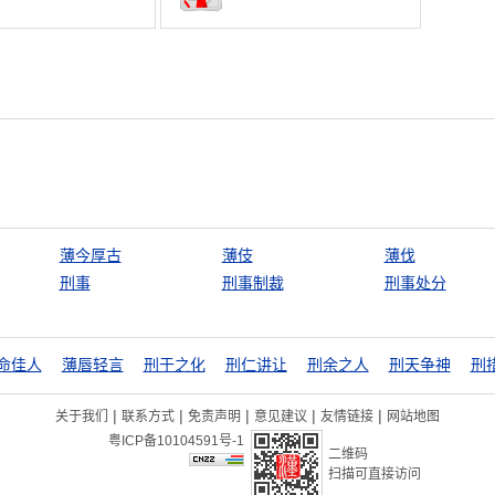
薄今厚古
薄伎
薄伐
刑事
刑事制裁
刑事处分
命佳人
薄唇轻言
刑于之化
刑仁讲让
刑余之人
刑天争神
刑
|
|
|
|
|
关于我们
联系方式
免责声明
意见建议
友情链接
网站地图
粤ICP备10104591号-1
二维码
扫描可直接访问