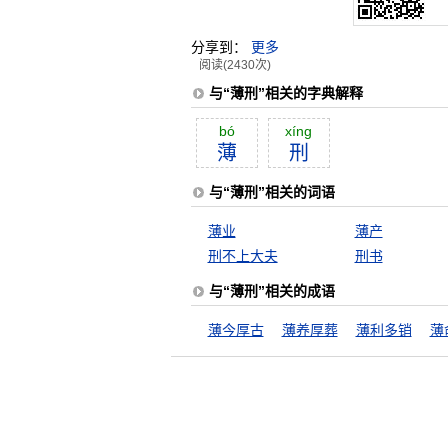
分享到：
更多
阅读(2430次)
与“薄刑”相关的字典解释
bó
xíng
薄
刑
与“薄刑”相关的词语
薄业
薄产
刑不上大夫
刑书
与“薄刑”相关的成语
薄今厚古
薄养厚葬
薄利多销
薄