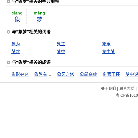
与“象梦”相关的字典解释
xiàng
mèng
象
梦
与“象梦”相关的词语
象为
象主
象乐
梦丝
梦中
梦中梦
与“象梦”相关的成语
象形夺名
象煞有介事
象牙之塔
象简乌纱
象箸玉杯
梦中
|
|
关于我们
联系方式
粤ICP备1010