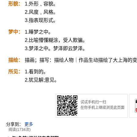
形貌：
1.外形﹑容貌。
2.风度﹐风格。
3.指表现形式。
梦中：
1.睡梦之中。
2.比喻懵懂糊涂，受人欺骗。
3.梦泽之中。梦泽即云梦泽。
描绘：
描画；描写：描绘人物｜作品生动描绘了大上海的
所见：
1.看到的。
2.犹见解;意见。
试试手机扫一扫
在你手机上继续浏览此页面
分享到：
更多
阅读(1734次)