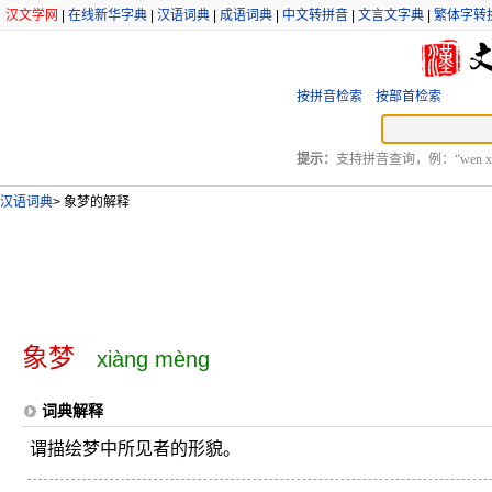
汉文学网
|
在线新华字典
|
汉语词典
|
成语词典
|
中文转拼音
|
文言文字典
|
繁体字转
按拼音检索
按部首检索
提示：
支持拼音查询，例：“wen xu
汉语词典
>
象梦的解释
象梦
xiàng mèng
词典解释
谓描绘梦中所见者的形貌。