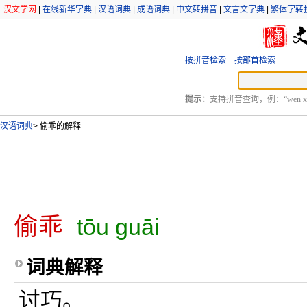
汉文学网
|
在线新华字典
|
汉语词典
|
成语词典
|
中文转拼音
|
文言文字典
|
繁体字转
按拼音检索
按部首检索
提示：
支持拼音查询，例：“wen xu
汉语词典
>
偷乖的解释
偷乖
tōu guāi
词典解释
讨巧。