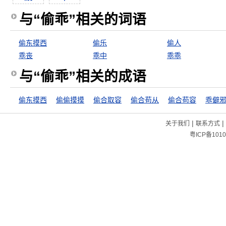
与“偷乖”相关的词语
偷东摸西
偷乐
偷人
乖丧
乖中
乖乖
与“偷乖”相关的成语
偷东摸西
偷偷摸摸
偷合取容
偷合苟从
偷合苟容
乖僻
|
|
关于我们
联系方式
粤ICP备1010