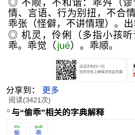
◎ 不顺，不和谐：乖舛（
情、言语、行为别扭，不合
乖张（怪僻，不讲情理）。出
◎ 机灵，伶俐（多指小孩
乖。乖觉（
jué
）。乖顺。
试试手机扫一扫
在你手机上继续浏览此页面
分享到：
更多
阅读(3421次)
与“偷乖”相关的字典解释
tōu
guāi
偷
乖