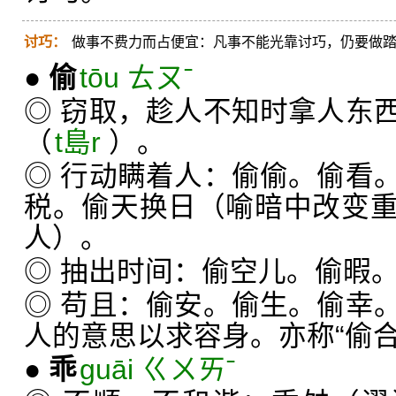
讨巧：
做事不费力而占便宜：凡事不能光靠讨巧，仍要做
●
偷
tōu ㄊㄡˉ
◎ 窃取，趁人不知时拿人东
（
t島r
）。
◎ 行动瞒着人：偷偷。偷看
税。偷天换日（喻暗中改变
人）。
◎ 抽出时间：偷空儿。偷暇
◎ 苟且：偷安。偷生。偷幸
人的意思以求容身。亦称“偷合
●
乖
guāi ㄍㄨㄞˉ