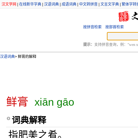
汉文学网
|
在线新华字典
|
汉语词典
|
成语词典
|
中文转拼音
|
文言文字典
|
繁体字转
按拼音检索
按部首检索
提示：
支持拼音查询，例：“wen xu
汉语词典
>
鲜膏的解释
鲜膏
xiān gāo
词典解释
指肥美之肴。