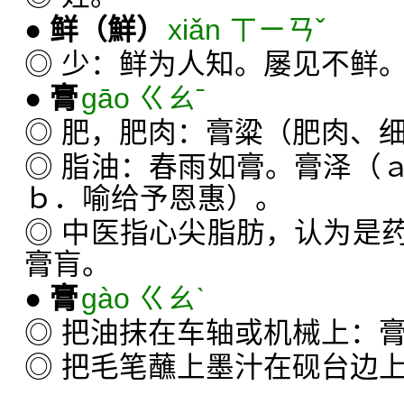
●
鲜
（鮮）
xiǎn ㄒㄧㄢˇ
◎ 少：鲜为人知。屡见不鲜
●
膏
gāo ㄍㄠˉ
◎ 肥，肥肉：膏粱（肥肉、
◎ 脂油：春雨如膏。膏泽（
ｂ．喻给予恩惠）。
◎ 中医指心尖脂肪，认为是
膏肓。
●
膏
gào ㄍㄠˋ
◎ 把油抹在车轴或机械上：
◎ 把毛笔蘸上墨汁在砚台边