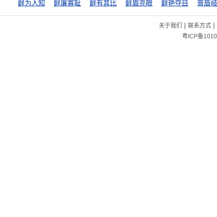
鲜为人知
鲜廉寡耻
鲜有其比
鲜眉亮眼
鲜艳夺目
膏唇
|
|
关于我们
联系方式
粤ICP备1010