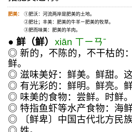
肥美：
①肥沃：河流两岸是肥美的土地。
②肥壮；丰美：肥美的牛羊ㄧ肥美的牧草。
③肥而味美：肥美的羊肉。
●
鲜
（鮮）
xiān ㄒㄧㄢˉ
◎ 新的，不陈的，不干枯的
鲜。
◎ 滋味美好：鲜美。鲜甜。
◎ 有光彩的：鲜明。鲜亮。
◎ 味美的食物：尝鲜。时鲜
◎ 特指鱼虾等水产食物：海
◎ 〔鲜卑〕中国古代北方民
◎ 姓。