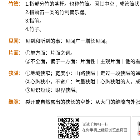
竹管：
1.指部分竹的茎杆。也称竹筒。因其中空﹐成管筒
2.指箫笛一类的竹制管乐器。
3.指笔。
4.竹子。
见闻：
见到和听到的事：见闻广ㄧ增长见闻。
片面：
①单方面：片面之词。
②不全面，偏于一方面：片面性｜主观片面｜他的
狭隘：
①地域狭窄；宽度小：山路狭隘｜走过一段狭隘的
②心胸狭小，不宽广：气量狭隘｜心胸狭隘的人，
③见识短浅：眼界狭隘。
缝隙：
裂开或自然露出的狭长的空处：从大门的缝隙向外
试试手机扫一扫
在你手机上继续浏览此页面