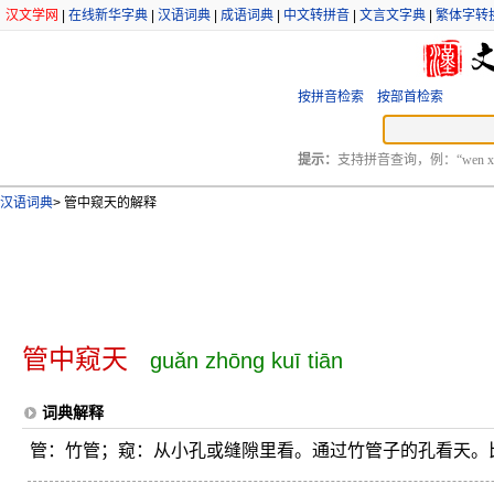
汉文学网
|
在线新华字典
|
汉语词典
|
成语词典
|
中文转拼音
|
文言文字典
|
繁体字转
按拼音检索
按部首检索
提示：
支持拼音查询，例：“wen xu
汉语词典
>
管中窥天的解释
管中窥天
guǎn zhōng kuī tiān
词典解释
管：竹管；窥：从小孔或缝隙里看。通过竹管子的孔看天。