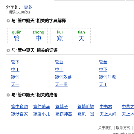
分享到：
更多
阅读(5198次)
与“管中窥天”相关的字典解释
guăn
zhōng
kuī
tiān
管
中
窥
天
与“管中窥天”相关的词语
管下
管业
管丝
中丁
中上
中下
窥伺
窥伺效慕
窥伺间隙
天一
天一阁
天丁
与“管中窥天”相关的成语
管中窥豹
管仲随马
管城子
管城毛颖
中书君
中冓
窥涉百家
窥牖小儿
窥窃神器
窥见一斑
天上人间
|
|
关于我们
联系方式