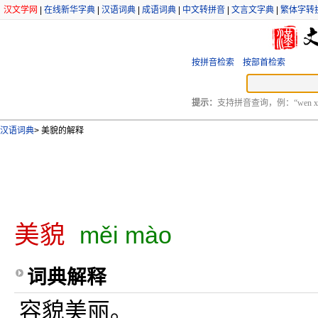
汉文学网
|
在线新华字典
|
汉语词典
|
成语词典
|
中文转拼音
|
文言文字典
|
繁体字转
按拼音检索
按部首检索
提示：
支持拼音查询，例：“wen xu
汉语词典
>
美貌的解释
美貌
měi mào
词典解释
容貌美丽。