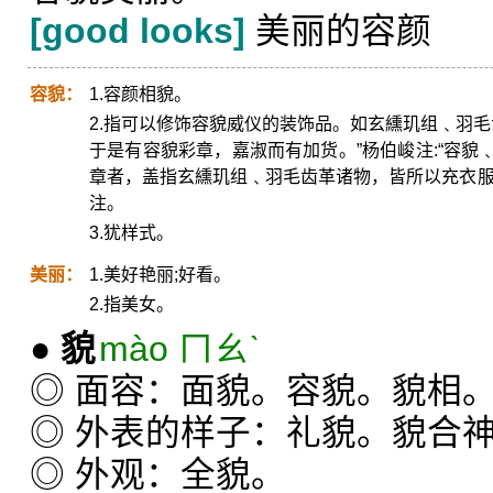
[good looks]
美丽的容颜
容貌：
1.容颜相貌。
2.指可以修饰容貌威仪的装饰品。如玄纁玑组﹑羽毛
于是有容貌彩章，嘉淑而有加货。”杨伯峻注:“容
章者，盖指玄纁玑组﹑羽毛齿革诸物，皆所以充衣服
注。
3.犹样式。
美丽：
1.美好艳丽;好看。
2.指美女。
●
貌
mào ㄇㄠˋ
◎ 面容：面貌。容貌。貌相
◎ 外表的样子：礼貌。貌合
◎ 外观：全貌。