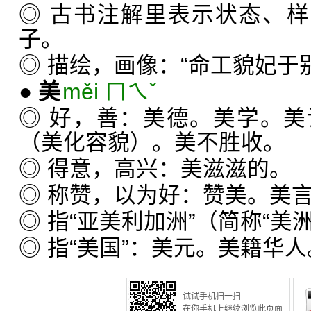
◎ 古书注解里表示状态、样
子。
◎ 描绘，画像：“命工貌妃于
●
美
měi ㄇㄟˇ
◎ 好，善：美德。美学。
（美化容貌）。美不胜收。
◎ 得意，高兴：美滋滋的。
◎ 称赞，以为好：赞美。美
◎ 指“亚美利加洲”（简称“美
◎ 指“美国”：美元。美籍华人
试试手机扫一扫
在你手机上继续浏览此页面