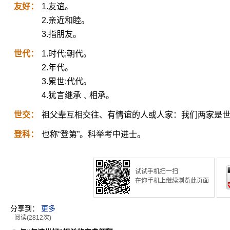
友好：
1.友谊。
2.亲近和睦。
3.指朋友。
世代：
1.时代;朝代。
2.年代。
3.累世;代代。
4.犹言继承﹑相承。
世交：
祖父辈互相交往、有情谊的人或人家：我们两家是
登科：
也称“登第”。科举考中进士。
试试手机扫一扫
在你手机上继续浏览此页面
分享到：
更多
阅读(2812次)