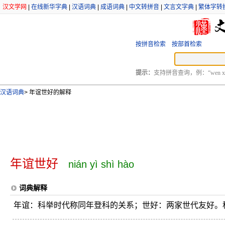
汉文学网
|
在线新华字典
|
汉语词典
|
成语词典
|
中文转拼音
|
文言文字典
|
繁体字转
按拼音检索
按部首检索
提示：
支持拼音查询，例：“wen xu
汉语词典
>
年谊世好的解释
年谊世好
nián yì shì hào
词典解释
年谊：科举时代称同年登科的关系；世好：两家世代友好。