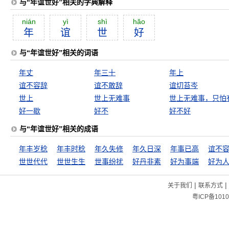
与“年谊世好”相关的字典解释
nián
yì
shì
hăo
年
谊
世
好
与“年谊世好”相关的词语
年丈
年三十
年上
谊不容辞
谊不敢辞
谊切苔岑
世上
世上无难事
好一歇
好不
好不好
与“年谊世好”相关的成语
年丰岁稔
年丰时稔
年久失修
年久日深
年事已高
谊不
世世代代
世世生生
世事纷扰
好丹非素
好为事端
好为
|
|
关于我们
联系方式
粤ICP备1010