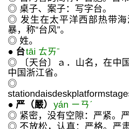
◎ 桌子、案子：写字台。
◎ 发生在太平洋西部热带
暴，称“台风”。
◎ 姓。
●
台
tāi ㄊㄞˉ
◎ 〔天台〕ａ．山名，在中
中国浙江省。
station
daisdesk
platform
stage
●
严
（嚴）
yán ㄧㄢˊ
◎ 紧密，没有空隙：严紧。
◎ 不放松，认真：严格。严